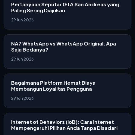
Pertanyaan Seputar GTA San Andreas yang
Paling Sering Diajukan
29 Jun 2026
NA7 WhatsApp vs WhatsApp Original: Apa
Saja Bedanya?
29 Jun 2026
Bagaimana Platform Hemat Biaya
Membangun Loyalitas Pengguna
29 Jun 2026
Internet of Behaviors (IoB): Cara Internet
Mempengaruhi Pilihan Anda Tanpa Disadari