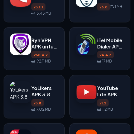
APK 3.1.1
1 MB
v3.1.1
v6.0
3.45 MB
Ryn VPN
iTel Mobile
APK untuk
Dialer APK
Android
v4.4.3
v60.4.2
v4.4.3
92.11 MB
17 MB
YoLikers
YouTube
APK 3.8
Lite APK
v1.2
v3.8
v1.2
7.02 MB
1.2 MB