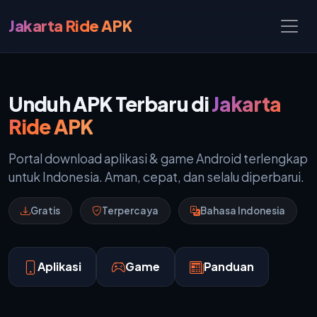
Jakarta Ride APK
Unduh APK Terbaru di
Jakarta
Ride APK
Portal download aplikasi & game Android terlengkap
untuk Indonesia. Aman, cepat, dan selalu diperbarui.
Gratis
Terpercaya
Bahasa Indonesia
Aplikasi
Game
Panduan