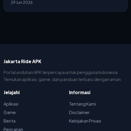
29 Jun 2026
Jakarta Ride APK
Portal unduhan APK terpercaya untuk pengguna Indonesia.
Temukan aplikasi, game, dan panduan terbaru dengan aman.
Jelajahi
Informasi
Aplikasi
Tentang Kami
Game
Disclaimer
Berita
Kebijakan Privasi
Pencarian