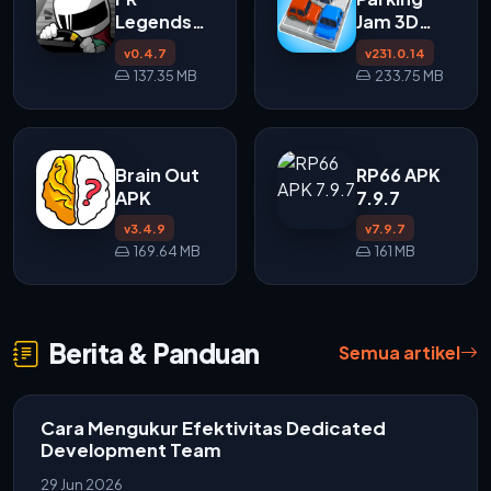
Legends
Jam 3D
APK
APK
v0.4.7
v231.0.14
137.35 MB
233.75 MB
Brain Out
RP66 APK
APK
7.9.7
v3.4.9
v7.9.7
169.64 MB
161 MB
Berita & Panduan
Semua artikel
Cara Mengukur Efektivitas Dedicated
Development Team
29 Jun 2026