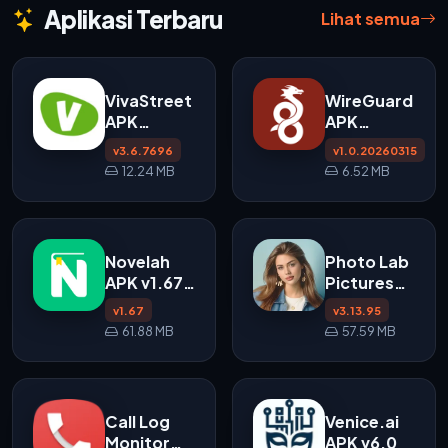
Aplikasi Terbaru
Lihat semua
VivaStreet
WireGuard
APK
APK
Download
v1.0.20260315
v3.6.7696
v1.0.20260315
untuk
untuk Android
12.24 MB
6.52 MB
Android
Novelah
Photo Lab
APK v1.67
Pictures
untuk
APK
v1.67
v3.13.95
Baca Novel
v3.13.95
61.88 MB
57.59 MB
di Android
untuk Edit
Foto
dengan
Efek AI
Call Log
Venice.ai
Monitor
APK v6.0