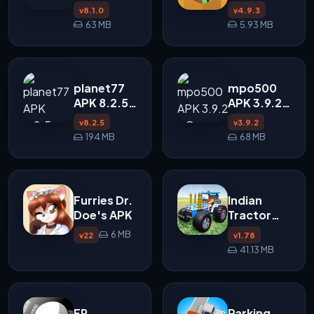
APK
v8.1.0
v4.9.3
63 MB
5.93 MB
planet77
mpo500
APK 8.2.5:
APK 3.9.2 -
Slot Online
Game Slot
v8.2.5
v3.9.2
Seru
Seru
194 MB
68 MB
dengan
dengan
Gameplay
Gameplay
Cepat
Cepat
Furries Dr.
Indian
Doe's APK
Tractor
Pro
6 MB
v22
v1.78
Simulation
41.13 MB
APK
FR
Parking