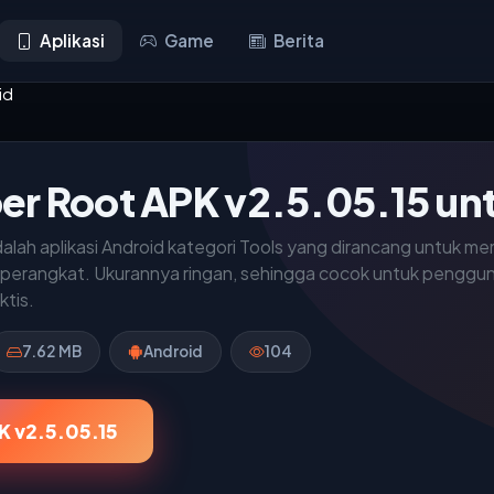
Aplikasi
Game
Berita
id
er Root APK v2.5.05.15 un
lah aplikasi Android kategori Tools yang dirancang untuk me
perangkat. Ukurannya ringan, sehingga cocok untuk penggun
ktis.
7.62 MB
Android
104
K v2.5.05.15