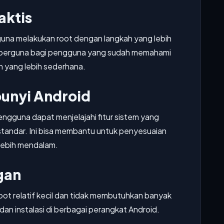
aktis
guna melakukan root dengan langkah yang lebih
i berguna bagi pengguna yang sudah memahami
n yang lebih sederhana.
bunyi Android
engguna dapat menjelajahi fitur sistem yang
standar. Ini bisa membantu untuk penyesuaian
lebih mendalam.
ngan
oot relatif kecil dan tidak membutuhkan banyak
an instalasi di berbagai perangkat Android.