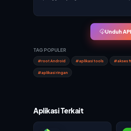
Unduh APK
TAG POPULER
#root Android
#aplikasi tools
#akses f
#aplikasi ringan
Aplikasi Terkait