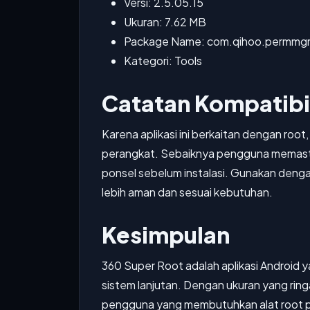
Versi: 2.5.05.15
Ukuran: 7.62 MB
Package Name: com.qihoo.permmg
Kategori: Tools
Catatan Kompatibi
Karena aplikasi ini berkaitan dengan roo
perangkat. Sebaiknya pengguna memasti
ponsel sebelum instalasi. Gunakan deng
lebih aman dan sesuai kebutuhan.
Kesimpulan
360 Super Root adalah aplikasi Android y
sistem lanjutan. Dengan ukuran yang ringa
pengguna yang membutuhkan alat root pr