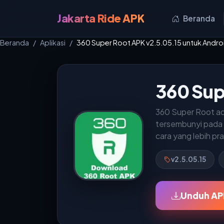
Jakarta Ride APK
Beranda
Beranda
Aplikasi
360 Super Root APK v2.5.05.15 untuk Andro
360 Sup
360 Super Root ada
tersembunyi pada 
cara yang lebih pra
v2.5.05.15
Unduh AP