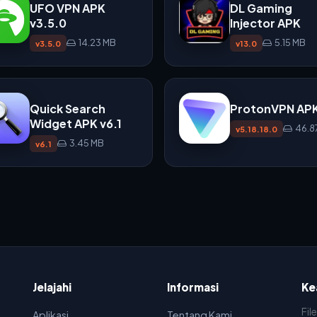
UFO VPN APK
DL Gaming
v3.5.0
Injector APK
14.23 MB
5.15 MB
v3.5.0
v13.0
Quick Search
ProtonVPN AP
Widget APK v6.1
46.8
v5.18.18.0
3.45 MB
v6.1
Jelajahi
Informasi
Ke
Fil
Aplikasi
Tentang Kami