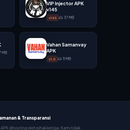
VIP Injector APK
v145
37 MB
v145
K
Vahan Samanvay
APK
7 MB
11 MB
v1.0
amanan & Transparansi
e APK dihosting oleh pihak ketiga. Kami tidak