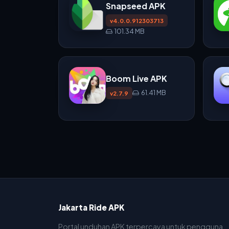
Snapseed APK
v4.0.0.912303713
101.34 MB
Boom Live APK
61.41 MB
v2.7.9
Jakarta Ride APK
Portal unduhan APK terpercaya untuk pengguna