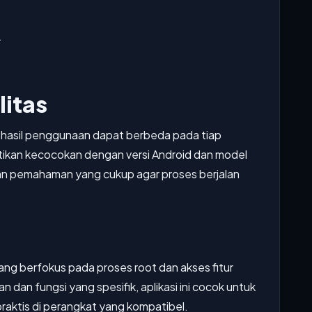
r
litas
t, hasil penggunaan dapat berbeda pada tiap
kan kecocokan dengan versi Android dan model
an pemahaman yang cukup agar proses berjalan
ang berfokus pada proses root dan akses fitur
n dan fungsi yang spesifik, aplikasi ini cocok untuk
aktis di perangkat yang kompatibel.