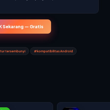
 Sekarang — Gratis
itur tersembunyi
#kompatibilitas Android