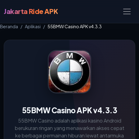
Jakarta Ride APK
Beranda
Aplikasi
55BMW Casino APK v4.3.3
55BMW Casino APK v4.3.3
55BMW Casino adalah aplikasi kasino Android
berukuran ringan yang menawarkan akses cepat
ke berbagai permainan hiburan lewat antarmuka