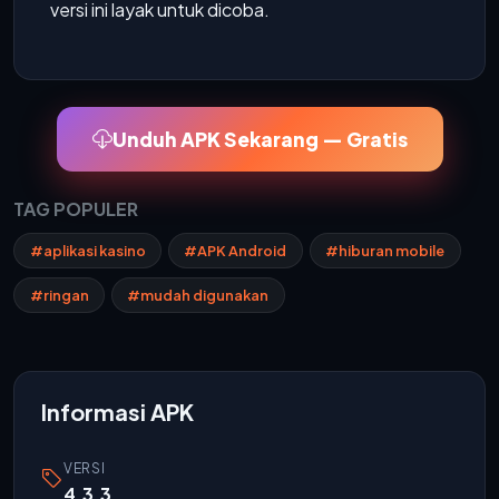
versi ini layak untuk dicoba.
Unduh APK Sekarang — Gratis
TAG POPULER
#aplikasi kasino
#APK Android
#hiburan mobile
#ringan
#mudah digunakan
Informasi APK
VERSI
4.3.3