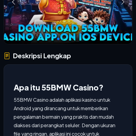
Deskripsi Lengkap
Apa itu 55BMW Casino?
55BMW Casino adalah aplikasi kasino untuk
Android yang dirancang untuk memberikan
pengalaman bermain yang praktis dan mudah
diakses dari perangkat seluler. Dengan ukuran
file yang ringan, aplikasi ini cocok untuk