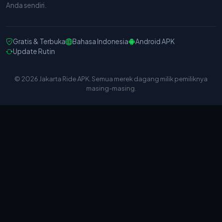
Anda sendiri.
Gratis & Terbuka
Bahasa Indonesia
Android APK
Update Rutin
© 2026 Jakarta Ride APK. Semua merek dagang milik pemiliknya
masing-masing.