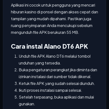
Aplikasi ini cocok untuk pengguna yang mencari
hiburan kasino di ponsel dengan akses cepat dan
tampilan yang mudah dipahami. Pastikan juga
ruang penyimpanan Anda mencukupi sebelum
mengunduh file APK berukuran 55 MB.
Cara instal Alano DT6 APK
Unduh file APK Alano DT6 melalui tombol
unduhan yang tersedia.
Buka pengaturan perangkat jika diminta dan
izinkan instalasi dari sumber tidak dikenal.
Ketuk file APK yang sudah selesai diunduh.
Ikuti proses instalasi sampai selesai.
Setelah terpasang, buka aplikasi dan mulai
gunakan.