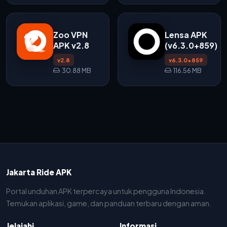
Zoo VPN
Lensa APK
APK v2.8
(v6.3.0+859)
v2.8
v6.3.0+859
30.88 MB
116.56 MB
Jakarta Ride APK
Portal unduhan APK terpercaya untuk pengguna Indonesia.
Temukan aplikasi, game, dan panduan terbaru dengan aman.
Jelajahi
Informasi