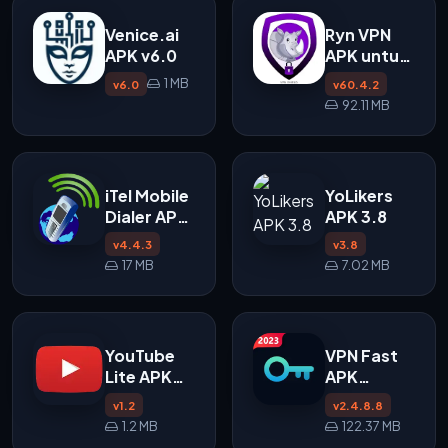
Venice.ai
Ryn VPN
APK v6.0
APK untuk
Android
1 MB
v6.0
v60.4.2
92.11 MB
iTel Mobile
YoLikers
Dialer APK
APK 3.8
v4.4.3
v4.4.3
v3.8
17 MB
7.02 MB
YouTube
VPN Fast
Lite APK
APK
v1.2
v2.4.8.8
v1.2
v2.4.8.8
untuk
1.2 MB
122.37 MB
Android