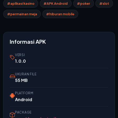
#aplikasi kasino
#APK Android
#poker
#slot
#permainan meja
#hiburan mobile
Informasi APK
VERSI
1.0.0
UKURAN FILE
55 MB
PLATFORM
Android
PACKAGE