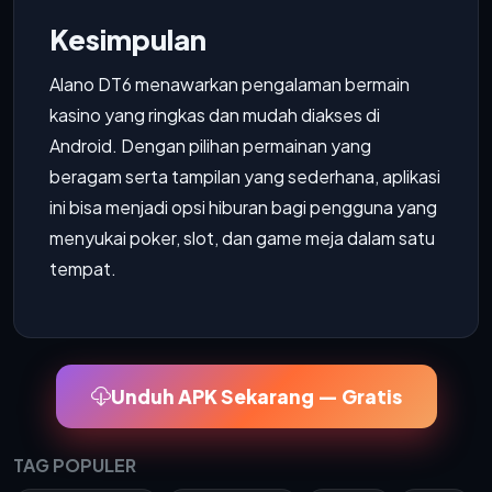
Kesimpulan
Alano DT6 menawarkan pengalaman bermain
kasino yang ringkas dan mudah diakses di
Android. Dengan pilihan permainan yang
beragam serta tampilan yang sederhana, aplikasi
ini bisa menjadi opsi hiburan bagi pengguna yang
menyukai poker, slot, dan game meja dalam satu
tempat.
Unduh APK Sekarang — Gratis
TAG POPULER