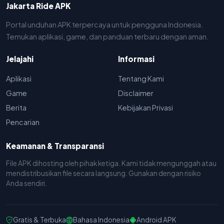
Jakarta Ride APK
Portal unduhan APK terpercaya untuk pengguna Indonesia.
Temukan aplikasi, game, dan panduan terbaru dengan aman.
Jelajahi
Informasi
Aplikasi
Tentang Kami
Game
Disclaimer
Berita
Kebijakan Privasi
Pencarian
Keamanan & Transparansi
File APK dihosting oleh pihak ketiga. Kami tidak mengunggah atau
mendistribusikan file secara langsung. Gunakan dengan risiko
Anda sendiri.
Gratis & Terbuka
Bahasa Indonesia
Android APK