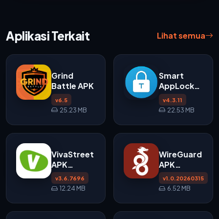
Aplikasi Terkait
Lihat semua
Grind
Smart
Battle APK
AppLock
APK
v6.5
v4.3.11
v4.3.11
25.23 MB
22.53 MB
untuk
Android
VivaStreet
WireGuard
APK
APK
Download
v1.0.20260315
v3.6.7696
v1.0.20260315
untuk
untuk Android
12.24 MB
6.52 MB
Android