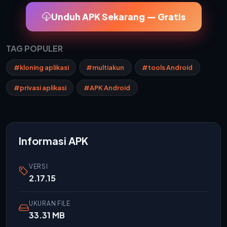
Unduh APK Sekarang — Gratis
TAG POPULER
#kloning aplikasi
#multiakun
#tools Android
#privasi aplikasi
#APK Android
Informasi APK
VERSI
2.17.15
UKURAN FILE
33.31 MB