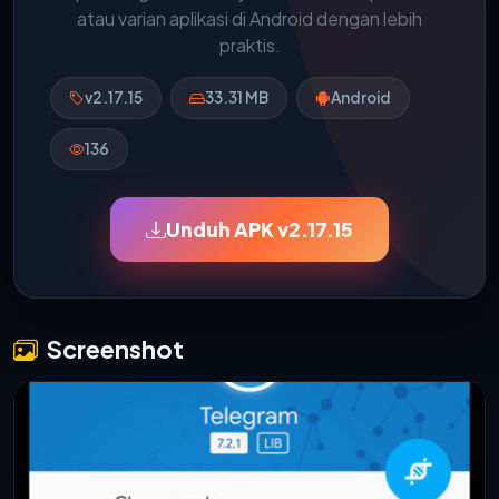
atau varian aplikasi di Android dengan lebih
praktis.
v2.17.15
33.31 MB
Android
136
Unduh APK v2.17.15
Screenshot