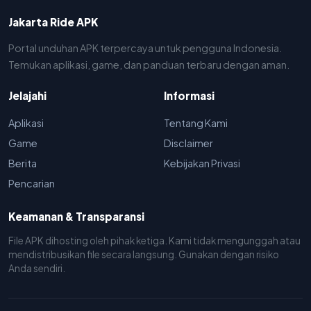
Jakarta Ride APK
Portal unduhan APK terpercaya untuk pengguna Indonesia.
Temukan aplikasi, game, dan panduan terbaru dengan aman.
Jelajahi
Informasi
Aplikasi
Tentang Kami
Game
Disclaimer
Berita
Kebijakan Privasi
Pencarian
Keamanan & Transparansi
File APK dihosting oleh pihak ketiga. Kami tidak mengunggah atau
mendistribusikan file secara langsung. Gunakan dengan risiko
Anda sendiri.