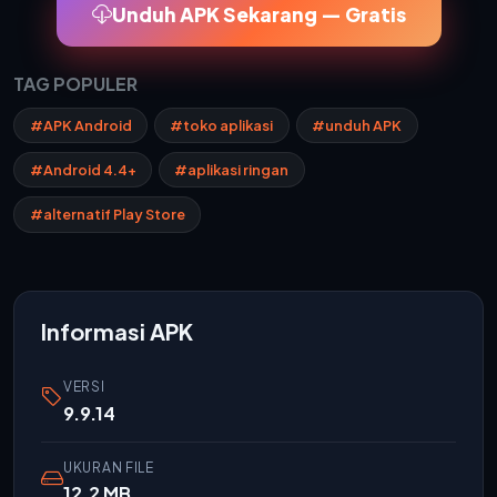
Unduh APK Sekarang — Gratis
TAG POPULER
#APK Android
#toko aplikasi
#unduh APK
#Android 4.4+
#aplikasi ringan
#alternatif Play Store
Informasi APK
VERSI
9.9.14
UKURAN FILE
12.2 MB