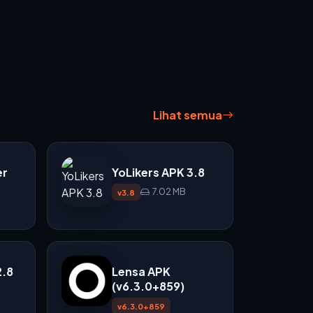
Lihat semua
er
YoLikers APK 3.8
7.02 MB
v3.8
2.8
Lensa APK
(v6.3.0+859)
v6.3.0+859