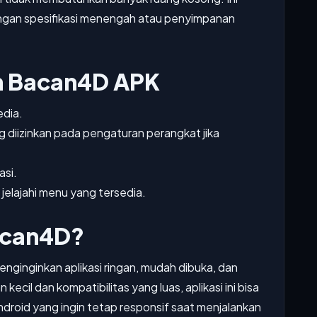
gan spesifikasi menengah atau penyimpanan
n Bacan4D APK
edia.
ang diizinkan pada pengaturan perangkat jika
asi.
 jelajahi menu yang tersedia.
acan4D?
inginkan aplikasi ringan, mudah dibuka, dan
kecil dan kompatibilitas yang luas, aplikasi ini bisa
Android yang ingin tetap responsif saat menjalankan