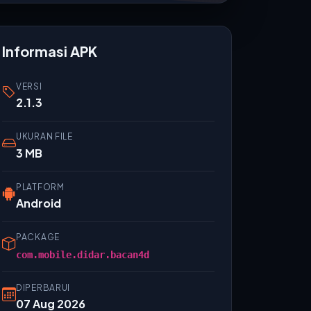
Informasi APK
VERSI
2.1.3
UKURAN FILE
3 MB
PLATFORM
Android
PACKAGE
com.mobile.didar.bacan4d
DIPERBARUI
07 Aug 2026