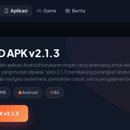
Aplikasi
Game
Berita
 APK v2.1.3
h aplikasi Android berukuran ringan yang dirancang untuk ak
yang mudah dipakai. Versi 2.1.3 mendukung perangkat Androi
in navigasi sederhana, pemuatan cepat, serta pengalaman ber
 MB
Android
86
 v2.1.3