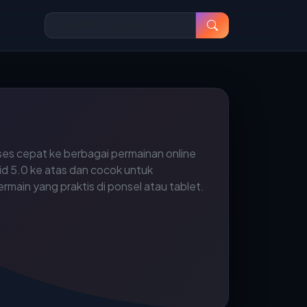
ses cepat ke berbagai permainan online
d 5.0 ke atas dan cocok untuk
main yang praktis di ponsel atau tablet.