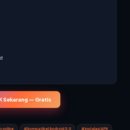
4d
 Sekarang — Gratis
 online
#kompatibel Android 5.0
#instalasi APK