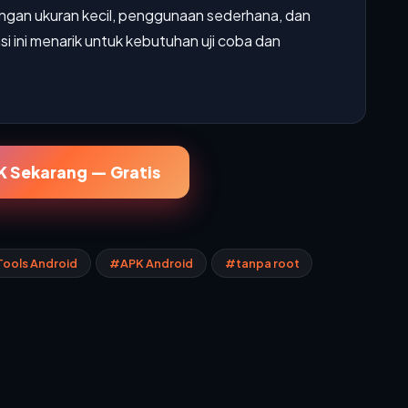
engan ukuran kecil, penggunaan sederhana, dan
i ini menarik untuk kebutuhan uji coba dan
 Sekarang — Gratis
ools Android
#APK Android
#tanpa root