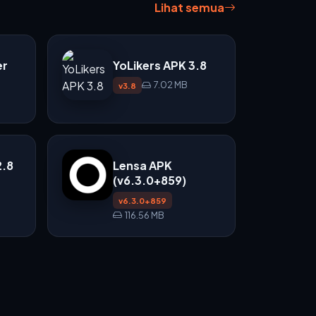
Lihat semua
er
YoLikers APK 3.8
7.02 MB
v3.8
2.8
Lensa APK
(v6.3.0+859)
v6.3.0+859
116.56 MB