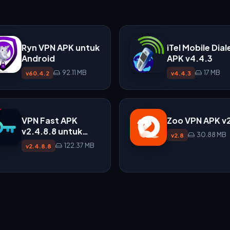
Ryn VPN APK untuk
iTel Mobile Dial
Android
APK v4.4.3
92.11 MB
17 MB
v60.4.2
v4.4.3
VPN Fast APK
Zoo VPN APK v
v2.4.8.8 untuk
30.88 MB
v2.8
Android
122.37 MB
v2.4.8.8