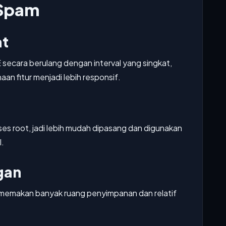
 Spam
at
E secara berulang dengan interval yang singkat,
n fitur menjadi lebih responsif.
s root, jadi lebih mudah dipasang dan digunakan
l.
ngan
dak memakan banyak ruang penyimpanan dan relatif