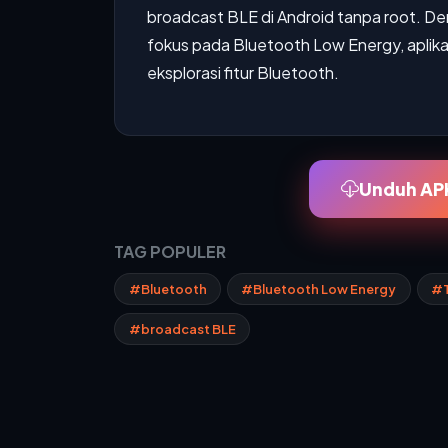
broadcast BLE di Android tanpa root. D
fokus pada Bluetooth Low Energy, aplikas
eksplorasi fitur Bluetooth.
Unduh APK
TAG POPULER
#Bluetooth
#Bluetooth Low Energy
#T
#broadcast BLE