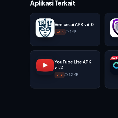
Aplikasi Terkait
Venice.ai APK v6.0
1 MB
v6.0
YouTube Lite APK
v1.2
1.2 MB
v1.2