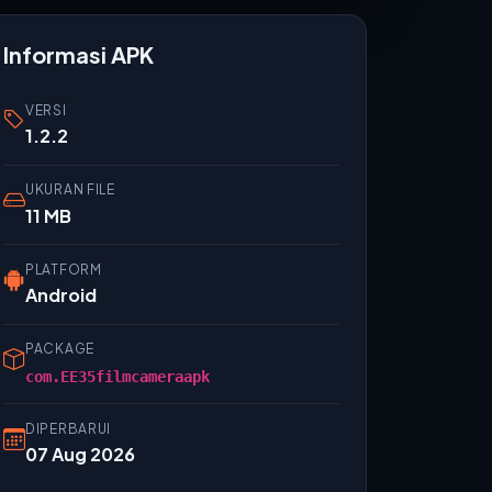
Informasi APK
VERSI
1.2.2
UKURAN FILE
11 MB
PLATFORM
Android
PACKAGE
com.EE35filmcameraapk
DIPERBARUI
07 Aug 2026