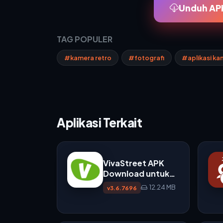
Unduh APK
TAG POPULER
#kamera retro
#fotografi
#aplikasi ka
Aplikasi Terkait
VivaStreet APK
Download untuk
Android
12.24 MB
v3.6.7696