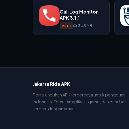
Call Log Monitor
APK 3.1.1
3.45 MB
v3.1.1
Jakarta Ride APK
Portal unduhan APK terpercaya untuk pengguna
Indonesia. Temukan aplikasi, game, dan panduan
terbaru dengan aman.