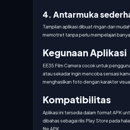
4. Antarmuka sederh
Tampilan aplikasi dibuat ringan dan mud
memotret tanpa perlu mempelajari bany
Kegunaan Aplikasi
EE35 Film Camera cocok untuk pengguna 
atau sekadar ingin mencoba sensasi kamera
menghasilkan foto dengan karakter visu
Kompatibilitas
Aplikasi ini tersedia dalam format APK u
dibahas sebagai rilis Play Store pada hala
file APK.