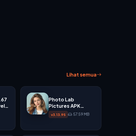
Lihat semua
.67
Photo Lab
el
Pictures APK
v3.13.95 untuk Edit
57.59 MB
v3.13.95
Foto dengan Efek
AI