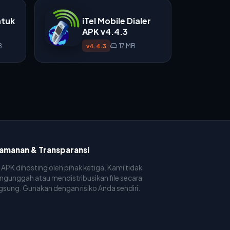
ntuk
iTel Mobile Dialer
APK v4.4.3
B
17 MB
v4.4.3
amanan & Transparansi
e APK dihosting oleh pihak ketiga. Kami tidak
gunggah atau mendistribusikan file secara
gsung. Gunakan dengan risiko Anda sendiri.