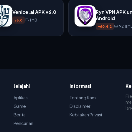
Venice.ai APK v6.0
Ryn VPN APK u
Android
1 MB
v6.0
92.11 M
v60.4.2
Jelajahi
Informasi
Ke
Fil
Aplikasi
Tentang Kami
men
Game
Disclaimer
lan
Berita
Kebijakan Privasi
Pencarian