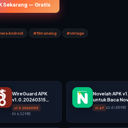
 Sekarang — Gratis
mera Android
#film analog
#vintage
WireGuard APK
Novelah APK v1
v1.0.20260315
untuk Baca Nov
untuk Android
di Android
61.88 MB
v1.0.20260315
v1.67
6.52 MB