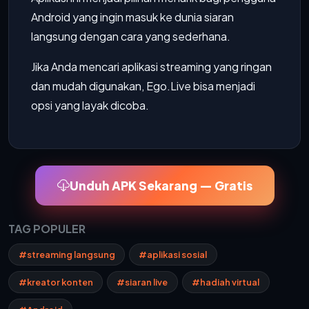
Android yang ingin masuk ke dunia siaran
langsung dengan cara yang sederhana.
Jika Anda mencari aplikasi streaming yang ringan
dan mudah digunakan, Ego.Live bisa menjadi
opsi yang layak dicoba.
Unduh APK Sekarang — Gratis
TAG POPULER
#streaming langsung
#aplikasi sosial
#kreator konten
#siaran live
#hadiah virtual