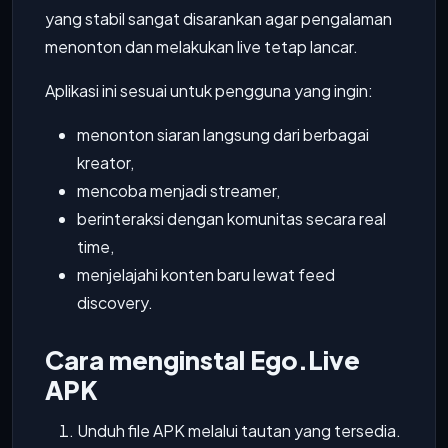
yang stabil sangat disarankan agar pengalaman
menonton dan melakukan live tetap lancar.
Aplikasi ini sesuai untuk pengguna yang ingin:
menonton siaran langsung dari berbagai
kreator,
mencoba menjadi streamer,
berinteraksi dengan komunitas secara real
time,
menjelajahi konten baru lewat feed
discovery.
Cara menginstal Ego.Live
APK
Unduh file APK melalui tautan yang tersedia.