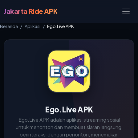
Jakarta Ride APK
Beranda
Aplikasi
Ego.Live APK
Ego.Live APK
Ego.Live APK adalah aplikasi streaming sosial
untuk menonton dan membuat siaran langsung,
berinteraksi dengan penonton, menemukan