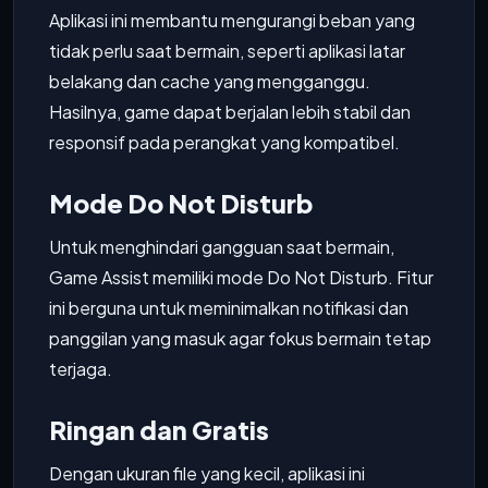
Aplikasi ini membantu mengurangi beban yang
tidak perlu saat bermain, seperti aplikasi latar
belakang dan cache yang mengganggu.
Hasilnya, game dapat berjalan lebih stabil dan
responsif pada perangkat yang kompatibel.
Mode Do Not Disturb
Untuk menghindari gangguan saat bermain,
Game Assist memiliki mode Do Not Disturb. Fitur
ini berguna untuk meminimalkan notifikasi dan
panggilan yang masuk agar fokus bermain tetap
terjaga.
Ringan dan Gratis
Dengan ukuran file yang kecil, aplikasi ini