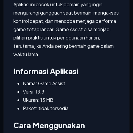
Aplikasi ini cocok untuk pemain yang ingin
mengurangi gangguan saat bermain, mengakses
kontrol cepat, dan mencoba menjaga performa
game tetap lancar. Game Assist bisa menjadi
pilihan praktis untuk penggunaan harian,
terutama jika Anda sering bermain game dalam
waktu lama.
Informasi Aplikasi
Nama: Game Assist
Versi: 13.3
Ukuran: 15 MB
Paket: tidak tersedia
Cara Menggunakan