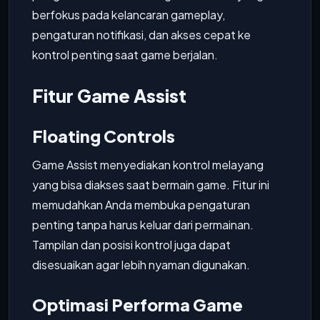
berfokus pada kelancaran gameplay,
pengaturan notifikasi, dan akses cepat ke
kontrol penting saat game berjalan.
Fitur Game Assist
Floating Controls
Game Assist menyediakan kontrol melayang
yang bisa diakses saat bermain game. Fitur ini
memudahkan Anda membuka pengaturan
penting tanpa harus keluar dari permainan.
Tampilan dan posisi kontrol juga dapat
disesuaikan agar lebih nyaman digunakan.
Optimasi Performa Game