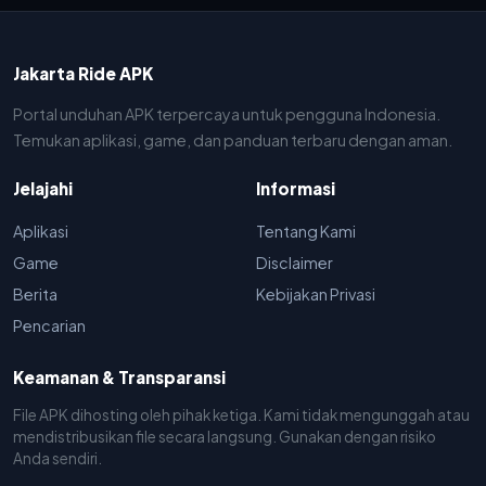
Jakarta Ride APK
Portal unduhan APK terpercaya untuk pengguna Indonesia.
Temukan aplikasi, game, dan panduan terbaru dengan aman.
Jelajahi
Informasi
Aplikasi
Tentang Kami
Game
Disclaimer
Berita
Kebijakan Privasi
Pencarian
Keamanan & Transparansi
File APK dihosting oleh pihak ketiga. Kami tidak mengunggah atau
mendistribusikan file secara langsung. Gunakan dengan risiko
Anda sendiri.