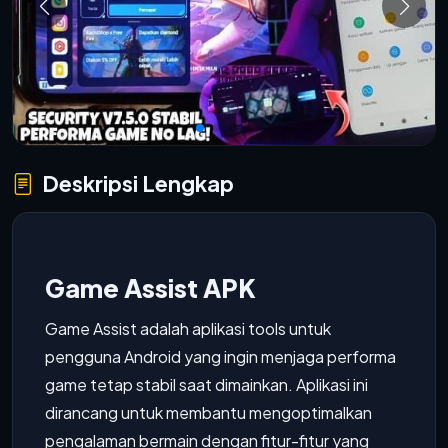
Deskripsi Lengkap
Game Assist APK
Game Assist adalah aplikasi tools untuk
pengguna Android yang ingin menjaga performa
game tetap stabil saat dimainkan. Aplikasi ini
dirancang untuk membantu mengoptimalkan
pengalaman bermain dengan fitur-fitur yang