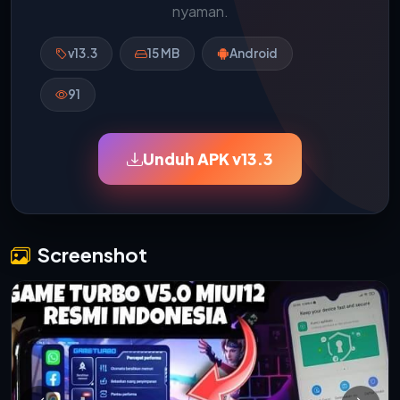
nyaman.
v13.3
15 MB
Android
91
Unduh APK v13.3
Screenshot