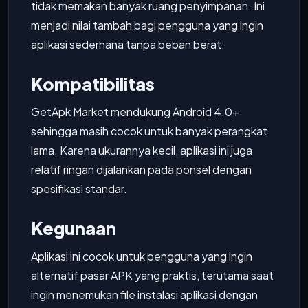
tidak memakan banyak ruang penyimpanan. Ini
menjadi nilai tambah bagi pengguna yang ingin
aplikasi sederhana tanpa beban berat.
Kompatibilitas
GetApk Market mendukung Android 4.0+
sehingga masih cocok untuk banyak perangkat
lama. Karena ukurannya kecil, aplikasi ini juga
relatif ringan dijalankan pada ponsel dengan
spesifikasi standar.
Kegunaan
Aplikasi ini cocok untuk pengguna yang ingin
alternatif pasar APK yang praktis, terutama saat
ingin menemukan file instalasi aplikasi dengan