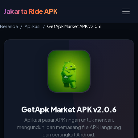
Jakarta Ride APK
Beranda
Aplikasi
GetApk Market APK v2.0.6
GetApk Market APK v2.0.6
Aplikasi pasar APK ringan untuk mencari,
mengunduh, dan memasang file APK langsung
dari perangkat Android.