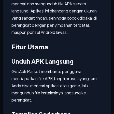
mencari dan mengunduh file APK secara
langsung. Aplikasi ini dirancang dengan ukuran
yang sangat ringan, sehingga cocok dipakai di
perangkat dengan penyimpanan terbatas
maupun ponsel Android lawas.
Fitur Utama
Unduh APK Langsung
GetApk Market membantu pengguna
mendapatkan file APK tanpa proses yang rumit.
Anda bisa mencari aplikasi atau game, lalu
mengunduh file instalasinya langsung ke
perangkat.