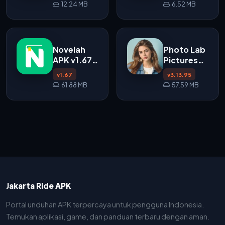
untuk
untuk Android
12.24 MB
6.52 MB
Android
Novelah
Photo Lab
APK v1.67
Pictures
untuk
APK
v1.67
v3.13.95
Baca Novel
v3.13.95
61.88 MB
57.59 MB
di Android
untuk Edit
Foto
dengan
Efek AI
Jakarta Ride APK
Portal unduhan APK terpercaya untuk pengguna Indonesia.
Temukan aplikasi, game, dan panduan terbaru dengan aman.