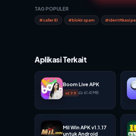
TAG POPULER
#caller ID
#blokir spam
#identifikasi p
Aplikasi Terkait
Boom Live APK
61.41 MB
v2.7.9
Mil Win APK v1.1.17
untuk Android