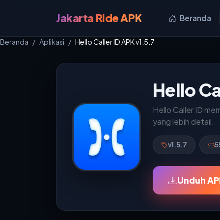
Jakarta Ride APK
Beranda
Beranda
Aplikasi
Hello Caller ID APK v1.5.7
Hello Ca
Hello Caller ID m
yang lebih detail.
v1.5.7
5
Unduh APK