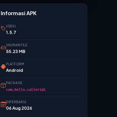
Informasi APK
VERSI
1.5.7
UKURAN FILE
55.23 MB
PLATFORM
Android
PACKAGE
com.hello.calleridi
DIPERBARUI
06 Aug 2026