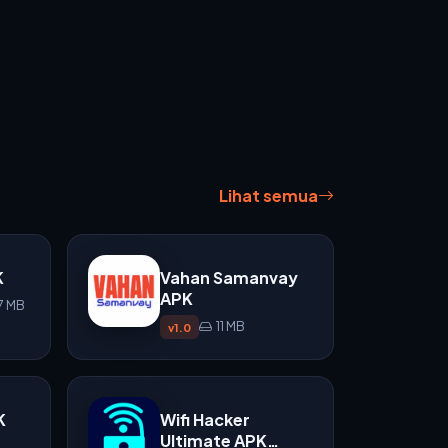
Lihat semua
K
Vahan Samanvay
APK
7 MB
11 MB
v1.0
K
Wifi Hacker
Ultimate APK