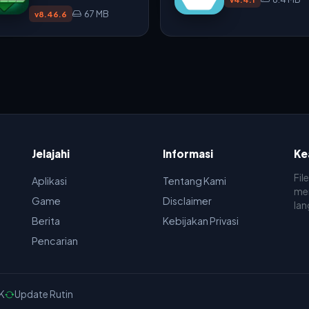
67 MB
v8.46.6
Jelajahi
Informasi
Ke
Fil
Aplikasi
Tentang Kami
men
Game
Disclaimer
lan
Berita
Kebijakan Privasi
Pencarian
K
Update Rutin