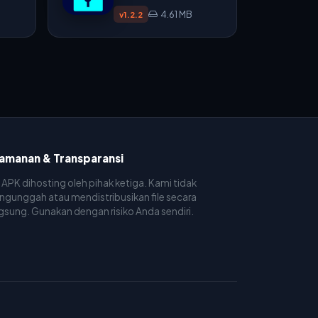
v1.2.2
4.61 MB
v1.2.2
amanan & Transparansi
e APK dihosting oleh pihak ketiga. Kami tidak
gunggah atau mendistribusikan file secara
gsung. Gunakan dengan risiko Anda sendiri.