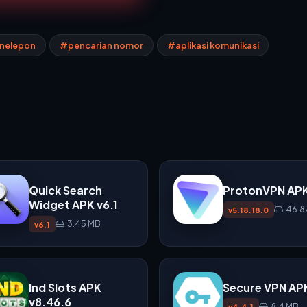
enelepon
#pencarian nomor
#aplikasi komunikasi
Quick Search
ProtonVPN AP
Widget APK v6.1
46.8
v5.18.18.0
3.45 MB
v6.1
Ind Slots APK
Secure VPN AP
v8.46.6
8.4 MB
v4.4.1