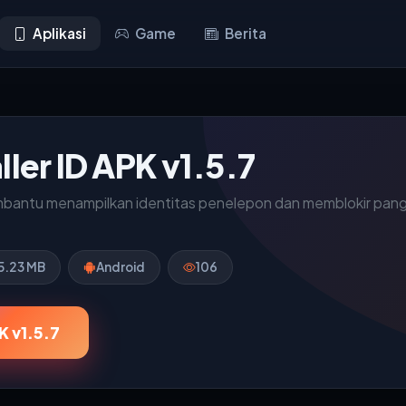
Aplikasi
Game
Berita
ller ID APK v1.5.7
embantu menampilkan identitas penelepon dan memblokir pan
5.23 MB
Android
106
 v1.5.7