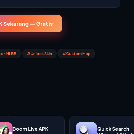
 Sekarang — Gratis
tor MLBB
#Unlock Skin
#Custom Map
Boom Live APK
Quick Search