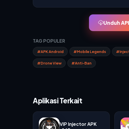
Unduh APK
TAG POPULER
#APK Android
#Mobile Legends
#Injec
#Drone View
#Anti-Ban
Aplikasi Terkait
VIP Injector APK