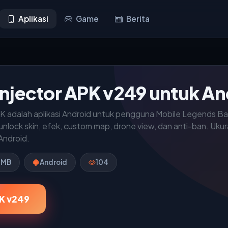
Aplikasi
Game
Berita
njector APK v249 untuk An
K adalah aplikasi Android untuk pengguna Mobile Legends B
nlock skin, efek, custom map, drone view, dan anti-ban. Ukur
 Android.
 MB
Android
104
K v249