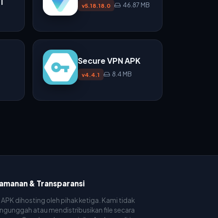
1
46.87 MB
v5.18.18.0
Secure VPN APK
8.4 MB
v4.4.1
amanan & Transparansi
e APK dihosting oleh pihak ketiga. Kami tidak
gunggah atau mendistribusikan file secara