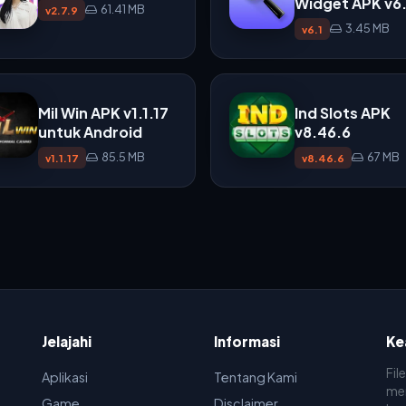
Widget APK v6.
61.41 MB
v2.7.9
3.45 MB
v6.1
Mil Win APK v1.1.17
Ind Slots APK
untuk Android
v8.46.6
85.5 MB
67 MB
v1.1.17
v8.46.6
Jelajahi
Informasi
Ke
Fil
Aplikasi
Tentang Kami
men
Game
Disclaimer