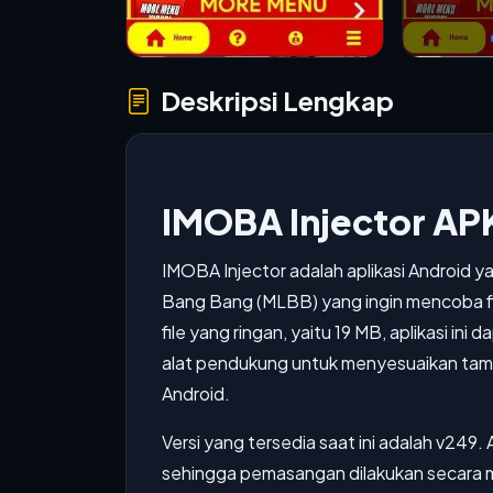
Deskripsi Lengkap
IMOBA Injector AP
IMOBA Injector adalah aplikasi Android 
Bang Bang (MLBB) yang ingin mencoba fit
file yang ringan, yaitu 19 MB, aplikasi in
alat pendukung untuk menyesuaikan tam
Android.
Versi yang tersedia saat ini adalah v249. A
sehingga pemasangan dilakukan secara ma