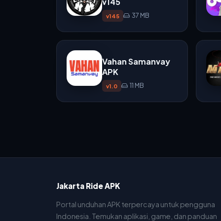
v145
37 MB
v145
Vahan Samanvay
APK
11 MB
v1.0
Jakarta Ride APK
Portal unduhan APK terpercaya untuk pengguna
Indonesia. Temukan aplikasi, game, dan panduan