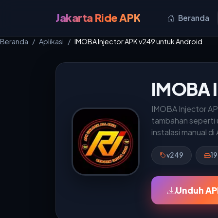
Jakarta Ride APK
Beranda
Beranda
Aplikasi
IMOBA Injector APK v249 untuk Android
IMOBA I
IMOBA Injector AP
tambahan seperti u
instalasi manual di
v249
19
Unduh AP