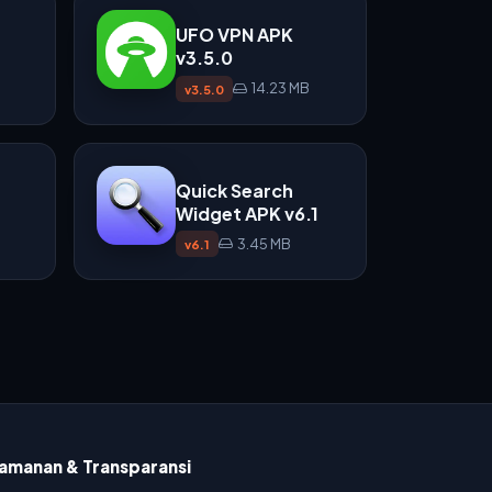
UFO VPN APK
v3.5.0
14.23 MB
v3.5.0
Quick Search
Widget APK v6.1
3.45 MB
v6.1
amanan & Transparansi