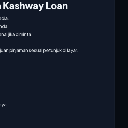
 Kashway Loan
edia.
Anda.
nal jika diminta.
juan pinjaman sesuai petunjuk di layar.
nya