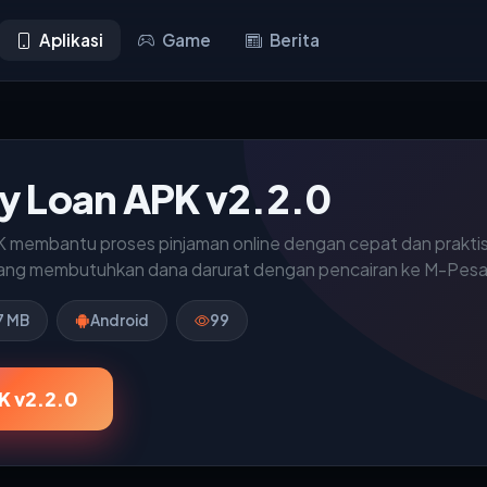
Aplikasi
Game
Berita
 Loan APK v2.2.0
membantu proses pinjaman online dengan cepat dan praktis la
ng membutuhkan dana darurat dengan pencairan ke M-Pesa d
7 MB
Android
99
K v2.2.0