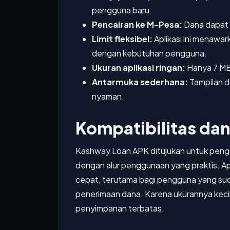
pengguna baru.
Pencairan ke M-Pesa:
Dana dapat 
Limit fleksibel:
Aplikasi ini menawa
dengan kebutuhan pengguna.
Ukuran aplikasi ringan:
Hanya 7 MB
Antarmuka sederhana:
Tampilan d
nyaman.
Kompatibilitas da
Kashway Loan APK ditujukan untuk peng
dengan alur penggunaan yang praktis. Apl
cepat, terutama bagi pengguna yang s
penerimaan dana. Karena ukurannya kecil,
penyimpanan terbatas.