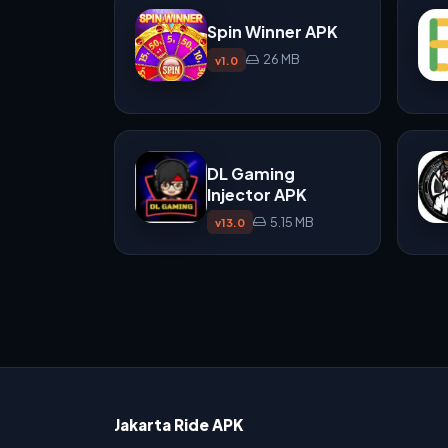
Spin Winner APK
26 MB
v1.0
DL Gaming
Injector APK
5.15 MB
v13.0
Jakarta Ride APK