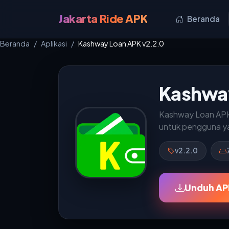
Jakarta Ride APK
Beranda
Beranda
Aplikasi
Kashway Loan APK v2.2.0
Kashway
Kashway Loan APK 
untuk pengguna ya
v2.2.0
Unduh AP