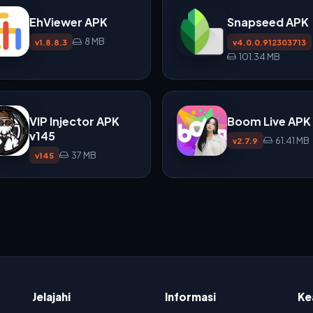
EhViewer APK
Snapseed APK
8 MB
v1.8.8.3
v4.0.0.912303713
101.34 MB
VIP Injector APK
Boom Live APK
v145
61.41 MB
v2.7.9
37 MB
v145
Jelajahi
Informasi
Ke