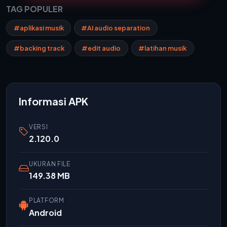
TAG POPULER
#aplikasi musik
#AI audio separation
#backing track
#edit audio
#latihan musik
Informasi APK
VERSI
2.120.0
UKURAN FILE
149.38 MB
PLATFORM
Android