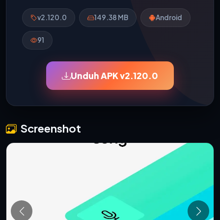
v2.120.0
149.38 MB
Android
91
Unduh APK v2.120.0
Screenshot