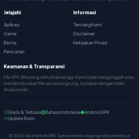
Jelajahi
Informasi
Aplikasi
Tentang Kami
Game
Disclaimer
Berita
Kebijakan Privasi
Pencarian
Keamanan & Transparansi
File APK dihosting oleh pihak ketiga. Kami tidak mengunggah atau
mendistribusikan file secara langsung. Gunakan dengan risiko
Anda sendiri.
Gratis & Terbuka
Bahasa Indonesia
Android APK
Update Rutin
© 2026 Jakarta Ride APK. Semua merek dagang milik pemiliknya