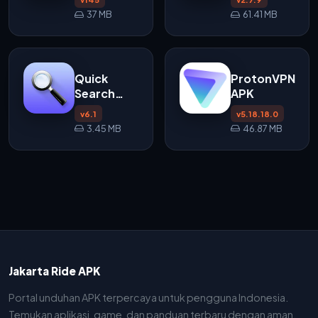
37 MB
61.41 MB
Quick
ProtonVPN
Search
APK
Widget
v6.1
v5.18.18.0
APK v6.1
3.45 MB
46.87 MB
Jakarta Ride APK
Portal unduhan APK terpercaya untuk pengguna Indonesia.
Temukan aplikasi, game, dan panduan terbaru dengan aman.