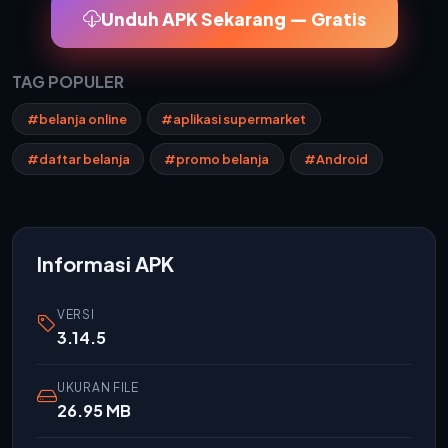
Unduh APK Sekarang — Gratis
TAG POPULER
#belanja online
#aplikasi supermarket
#daftar belanja
#promo belanja
#Android
Informasi APK
VERSI
3.14.5
UKURAN FILE
26.95 MB