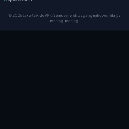
© 2026 Jakarta Ride APK. Semua merek dagang milik pemiliknya
masing-masing.