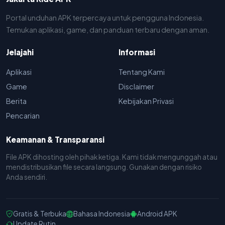
Portal unduhan APK terpercaya untuk pengguna Indonesia.
Temukan aplikasi, game, dan panduan terbaru dengan aman.
Jelajahi
Informasi
Aplikasi
Tentang Kami
Game
Disclaimer
Berita
Kebijakan Privasi
Pencarian
Keamanan & Transparansi
File APK dihosting oleh pihak ketiga. Kami tidak mengunggah atau
mendistribusikan file secara langsung. Gunakan dengan risiko
Anda sendiri.
Gratis & Terbuka
Bahasa Indonesia
Android APK
Update Rutin