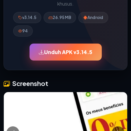
khusus.
v3.14.5
26.95 MB
Android
94
Unduh APK v3.14.5
Screenshot