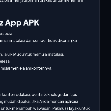
zz bisa menjadi pilihan praktis untuk menemani
zz App APK
ersedia.
zin instalasi dari sumber tidak dikenal jika
 lalu ketuk untuk memulai instalasi.
elesai.
 mulai menjelajahi kontennya.
onten edukasi, berita teknologi, dan tips
ng mudah dipakai. Jika Anda mencari aplikasi
una untuk menambah wawasan, Pakmuzz layak untuk