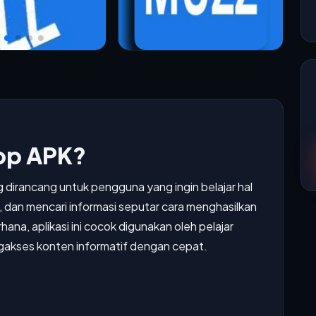
pp APK?
 dirancang untuk pengguna yang ingin belajar hal
 dan mencari informasi seputar cara menghasilkan
ana, aplikasi ini cocok digunakan oleh pelajar
akses konten informatif dengan cepat.