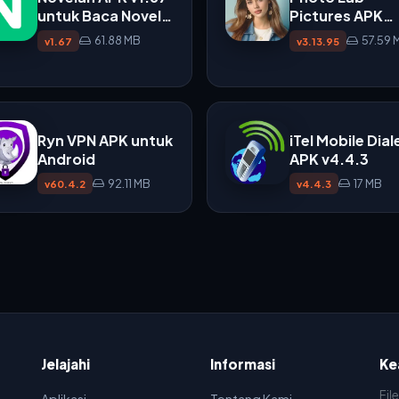
untuk Baca Novel
Pictures APK
di Android
v3.13.95 untuk 
61.88 MB
57.59 
v1.67
v3.13.95
Foto dengan E
AI
Ryn VPN APK untuk
iTel Mobile Dial
Android
APK v4.4.3
92.11 MB
17 MB
v60.4.2
v4.4.3
Jelajahi
Informasi
Ke
Fil