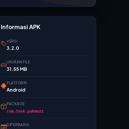
Informasi APK
VERSI
3.2.0
UKURAN FILE
31.55 MB
PLATFORM
Android
PACKAGE
com.tusk.pakmuzz
DIPERBARUI