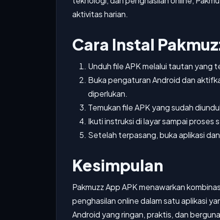
teknologi, dan penghasilan online, Pakmu
aktivitas harian.
Cara Instal Pakmu
Unduh file APK melalui tautan yang t
Buka pengaturan Android dan aktifkan i
diperlukan.
Temukan file APK yang sudah diunduh,
Ikuti instruksi di layar sampai proses s
Setelah terpasang, buka aplikasi dan
Kesimpulan
Pakmuzz App APK menawarkan kombinasi k
penghasilan online dalam satu aplikasi ya
Android yang ringan, praktis, dan berg