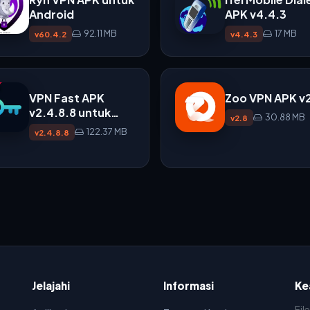
Android
APK v4.4.3
92.11 MB
17 MB
v60.4.2
v4.4.3
VPN Fast APK
Zoo VPN APK v
v2.4.8.8 untuk
30.88 MB
v2.8
Android
122.37 MB
v2.4.8.8
Jelajahi
Informasi
Ke
Fil