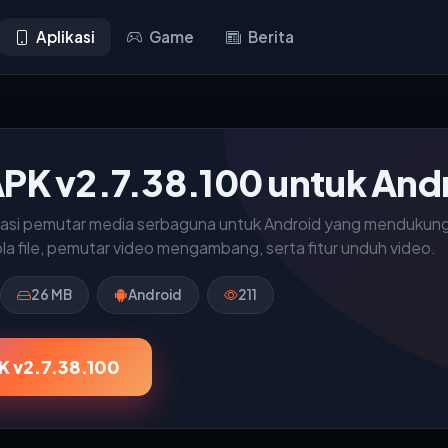
Aplikasi
Game
Berita
APK v2.7.38.100 untuk And
ikasi pemutar media serbaguna untuk Android yang mendukung
la file, pemutar video mengambang, serta fitur unduh video.
26 MB
Android
211
K v2.7.38.100