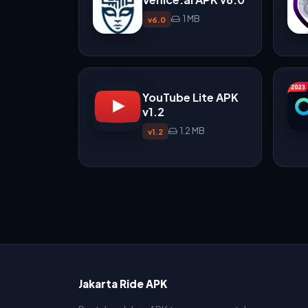
1 MB
v6.0
YouTube Lite APK
v1.2
1.2 MB
v1.2
Jakarta Ride APK