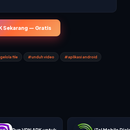
 Sekarang — Gratis
elola file
#unduh video
#aplikasi android
Ryn VPN APK untuk
iTel Mobile Dial