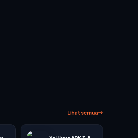
Lihat semua
er
YoLikers APK 3.8