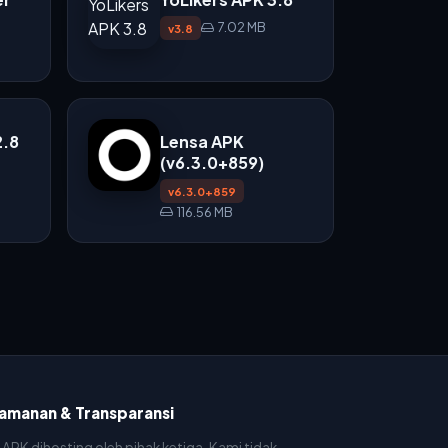
7.02 MB
v3.8
2.8
Lensa APK
(v6.3.0+859)
v6.3.0+859
116.56 MB
amanan & Transparansi
e APK dihosting oleh pihak ketiga. Kami tidak