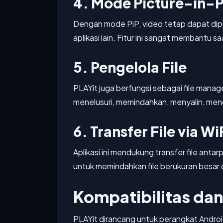
4. Mode Picture-in-P
Dengan mode PiP, video tetap dapat dip
aplikasi lain. Fitur ini sangat membantu sa
5. Pengelola File
PLAYit juga berfungsi sebagai file man
menelusuri, memindahkan, menyalin, meng
6. Transfer File via Wi
Aplikasi ini mendukung transfer file anta
untuk memindahkan file berukuran besar d
Kompatibilitas da
PLAYit dirancang untuk perangkat Andro