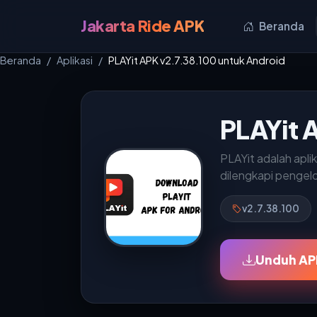
Jakarta Ride APK
Beranda
Beranda
Aplikasi
PLAYit APK v2.7.38.100 untuk Android
PLAYit 
PLAYit adalah apl
dilengkapi pengelo
v2.7.38.100
Unduh AP