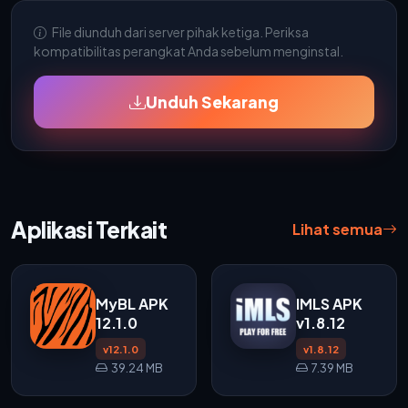
File diunduh dari server pihak ketiga. Periksa
kompatibilitas perangkat Anda sebelum menginstal.
Unduh Sekarang
Aplikasi Terkait
Lihat semua
MyBL APK
IMLS APK
12.1.0
v1.8.12
v12.1.0
v1.8.12
39.24 MB
7.39 MB