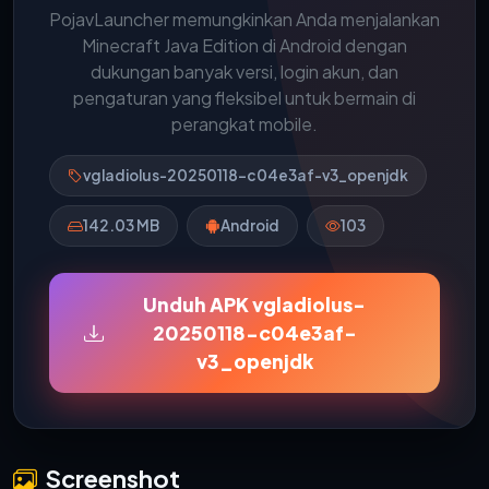
PojavLauncher memungkinkan Anda menjalankan
Minecraft Java Edition di Android dengan
dukungan banyak versi, login akun, dan
pengaturan yang fleksibel untuk bermain di
perangkat mobile.
vgladiolus-20250118-c04e3af-v3_openjdk
142.03 MB
Android
103
Unduh APK vgladiolus-
20250118-c04e3af-
v3_openjdk
Screenshot