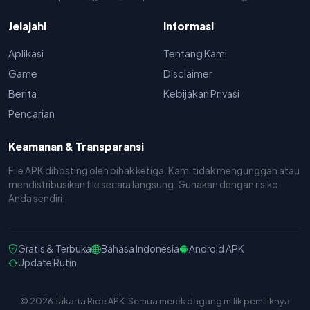
Jelajahi
Informasi
Aplikasi
Tentang Kami
Game
Disclaimer
Berita
Kebijakan Privasi
Pencarian
Keamanan & Transparansi
File APK dihosting oleh pihak ketiga. Kami tidak mengunggah atau
mendistribusikan file secara langsung. Gunakan dengan risiko
Anda sendiri.
Gratis & Terbuka
Bahasa Indonesia
Android APK
Update Rutin
© 2026 Jakarta Ride APK. Semua merek dagang milik pemiliknya