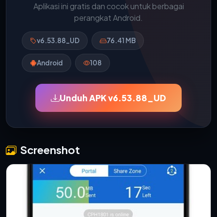
Aplikasi ini gratis dan cocok untuk berbagai
perangkat Android.
v6.53.88_UD
76.41 MB
Android
108
Unduh APK v6.53.88_UD
Screenshot