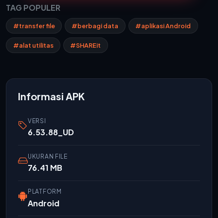
TAG POPULER
#transfer file
#berbagi data
#aplikasi Android
#alat utilitas
#SHAREit
Informasi APK
VERSI
6.53.88_UD
UKURAN FILE
76.41 MB
PLATFORM
Android