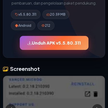
pembaruan, dan pengelolaan paket pendukung.
v5.5.80.311
20.59 MB
Android
212
Unduh APK v5.5.80.311
Screenshot