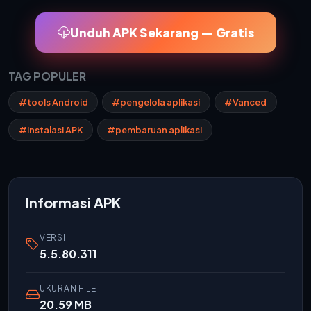
Unduh APK Sekarang — Gratis
TAG POPULER
#tools Android
#pengelola aplikasi
#Vanced
#instalasi APK
#pembaruan aplikasi
Informasi APK
VERSI
5.5.80.311
UKURAN FILE
20.59 MB