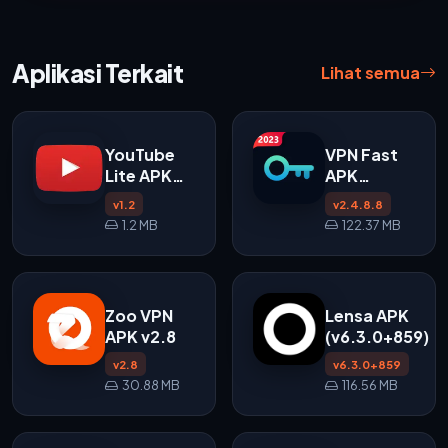
Aplikasi Terkait
Lihat semua
YouTube
VPN Fast
Lite APK
APK
v1.2
v2.4.8.8
v1.2
v2.4.8.8
untuk
1.2 MB
122.37 MB
Android
Zoo VPN
Lensa APK
APK v2.8
(v6.3.0+859)
v2.8
v6.3.0+859
30.88 MB
116.56 MB