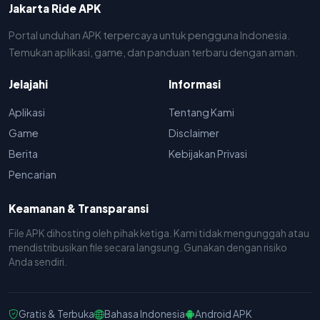
Jakarta Ride APK
Portal unduhan APK terpercaya untuk pengguna Indonesia.
Temukan aplikasi, game, dan panduan terbaru dengan aman.
Jelajahi
Informasi
Aplikasi
Tentang Kami
Game
Disclaimer
Berita
Kebijakan Privasi
Pencarian
Keamanan & Transparansi
File APK dihosting oleh pihak ketiga. Kami tidak mengunggah atau
mendistribusikan file secara langsung. Gunakan dengan risiko
Anda sendiri.
Gratis & Terbuka
Bahasa Indonesia
Android APK