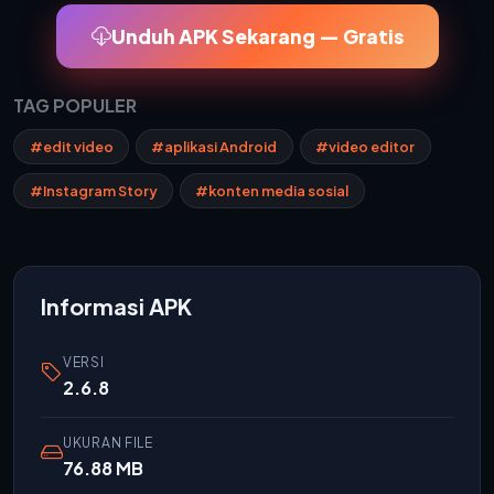
Unduh APK Sekarang — Gratis
TAG POPULER
#edit video
#aplikasi Android
#video editor
#Instagram Story
#konten media sosial
Informasi APK
VERSI
2.6.8
UKURAN FILE
76.88 MB