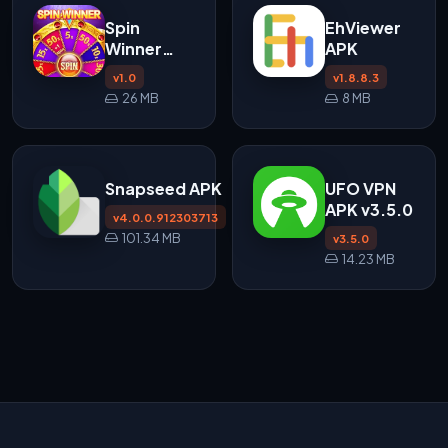
Spin
EhViewer
Winner
APK
APK
v1.0
v1.8.8.3
26 MB
8 MB
Snapseed APK
UFO VPN
APK v3.5.0
v4.0.0.912303713
101.34 MB
v3.5.0
14.23 MB