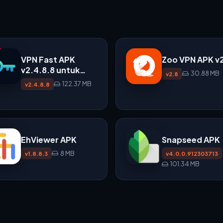
VPN Fast APK
Zoo VPN APK v
v2.4.8.8 untuk
30.88 MB
v2.8
Android
122.37 MB
v2.4.8.8
EhViewer APK
Snapseed APK
8 MB
v1.8.8.3
v4.0.0.912303713
101.34 MB