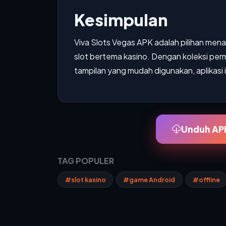
Kesimpulan
Viva Slots Vegas APK adalah pilihan me
slot bertema kasino. Dengan koleksi per
tampilan yang mudah digunakan, aplikasi i
Unduh APK
TAG POPULER
#slot kasino
#game Android
#offline