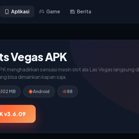
Aplikasi
Game
Berita
ots Vegas APK
PK menghadirkan sensasi mesin slot ala Las Vegas langsung di
ang bisa dimainkan kapan saja.
102 MB
Android
88
K v3.6.09