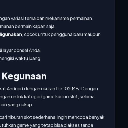
gan variasi tema dan mekanisme permainan.
manan bermain kapan saja.
digunakan
, cocok untuk pengguna baru maupun
i layar ponsel Anda.
mengisi waktu luang.
n Kegunaan
kat Android dengan ukuran file 102 MB. Dengan
 ringan untuk kategori game kasino slot, selama
nan yang cukup.
ncari hiburan slot sederhana, ingin mencoba banyak
butuhkan game yang tetap bisa diakses tanpa