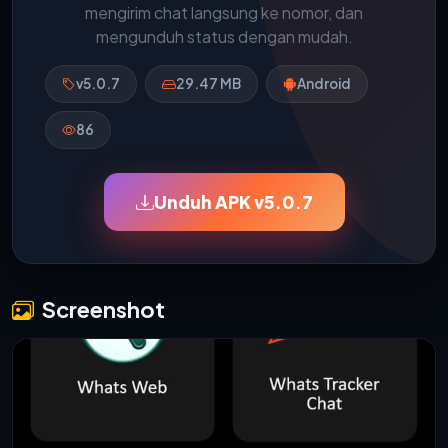
mengirim chat langsung ke nomor, dan
mengunduh status dengan mudah.
v5.0.7
29.47 MB
Android
86
Unduh APK v5.0.7
Screenshot