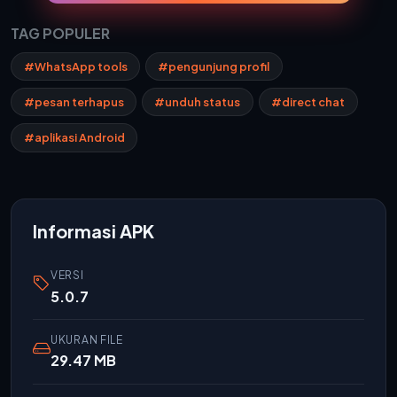
TAG POPULER
#WhatsApp tools
#pengunjung profil
#pesan terhapus
#unduh status
#direct chat
#aplikasi Android
Informasi APK
VERSI
5.0.7
UKURAN FILE
29.47 MB