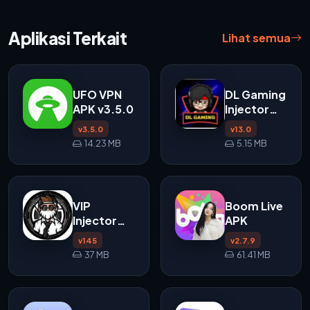
Aplikasi Terkait
Lihat semua
UFO VPN
DL Gaming
APK v3.5.0
Injector
APK
v3.5.0
v13.0
14.23 MB
5.15 MB
VIP
Boom Live
Injector
APK
APK v145
v145
v2.7.9
37 MB
61.41 MB