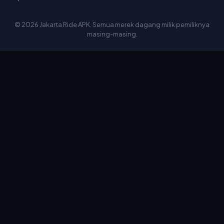
© 2026 Jakarta Ride APK. Semua merek dagang milik pemiliknya
masing-masing.