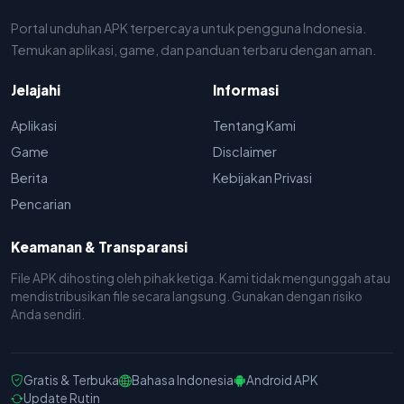
Portal unduhan APK terpercaya untuk pengguna Indonesia.
Temukan aplikasi, game, dan panduan terbaru dengan aman.
Jelajahi
Informasi
Aplikasi
Tentang Kami
Game
Disclaimer
Berita
Kebijakan Privasi
Pencarian
Keamanan & Transparansi
File APK dihosting oleh pihak ketiga. Kami tidak mengunggah atau
mendistribusikan file secara langsung. Gunakan dengan risiko
Anda sendiri.
Gratis & Terbuka
Bahasa Indonesia
Android APK
Update Rutin