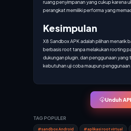
ruang penyimpanan yang cukup karena ukur
perangkat memiliki performa yang memadai 
Kesimpulan
X8 Sandbox APK adalah pilihan menarik b
berbasis root tanpa melakukan rooting 
dukungan plugin, dan penggunaan yang teri
kebutuhan uji coba maupun penggunaan ap
Unduh APK
TAG POPULER
#sandbox Android
#aplikasi root virtual