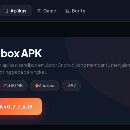
Aplikasi
Game
Berita
dbox APK
 aplikasi sandbox emulator Android yang membantu menjalank
ooting pada perangkat.
480 MB
Android
97
 v0.7.7.6.19