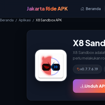
Jakarta Ride APK
Beranda
Beranda
Aplikasi
X8 Sandbox APK
X8 San
X8 Sandbox adalah
perlu melakukan r
v0.7.7.6.19
Unduh APK