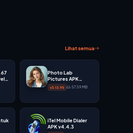
Lihat semua
.67
Photo Lab
el
Pictures APK
v3.13.95 untuk Edit
57.59 MB
v3.13.95
Foto dengan Efek
AI
ntuk
iTel Mobile Dialer
APK v4.4.3