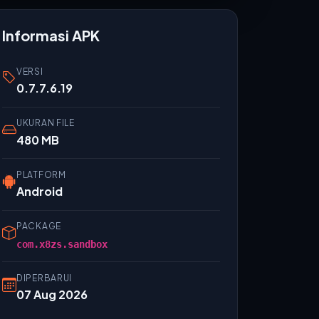
Informasi APK
VERSI
0.7.7.6.19
UKURAN FILE
480 MB
PLATFORM
Android
PACKAGE
com.x8zs.sandbox
DIPERBARUI
07 Aug 2026