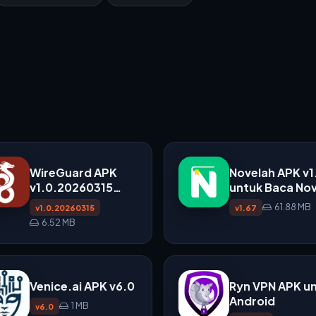
WireGuard APK
Novelah APK v1
v1.0.20260315
untuk Baca Nov
untuk Android
di Android
61.88 MB
v1.0.20260315
v1.67
6.52 MB
Venice.ai APK v6.0
Ryn VPN APK u
Android
1 MB
v6.0