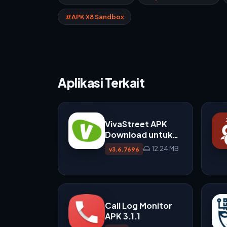
#APK X8 Sandbox
Aplikasi Terkait
VivaStreet APK
Download untuk
Android
12.24 MB
v3.6.7696
Call Log Monitor
APK 3.1.1