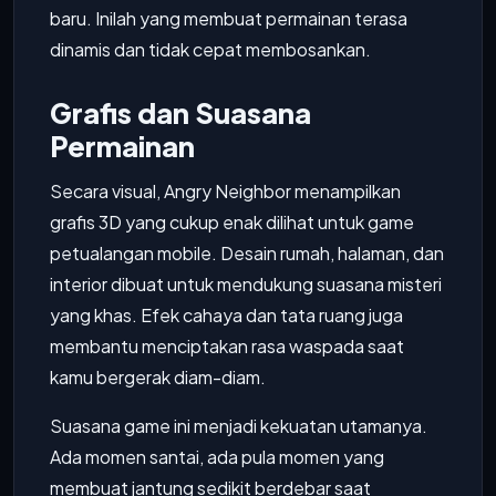
baru. Inilah yang membuat permainan terasa
dinamis dan tidak cepat membosankan.
Grafis dan Suasana
Permainan
Secara visual, Angry Neighbor menampilkan
grafis 3D yang cukup enak dilihat untuk game
petualangan mobile. Desain rumah, halaman, dan
interior dibuat untuk mendukung suasana misteri
yang khas. Efek cahaya dan tata ruang juga
membantu menciptakan rasa waspada saat
kamu bergerak diam-diam.
Suasana game ini menjadi kekuatan utamanya.
Ada momen santai, ada pula momen yang
membuat jantung sedikit berdebar saat