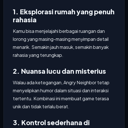
1. Eksplorasi rumah yang penuh
rahasia
Kamu bisa menjelajahi berbagai ruangan dan
lorong yang masing-masing menyimpan detail
menarik. Semakin jauh masuk, semakin banyak
rahasia yang terungkap.
2. Nuansa lucu dan misterius
Walau ada ketegangan, Angry Neighbor tetap
menyelipkan humor dalam situasi dan interaksi
tertentu. Kombinasi ini membuat game terasa
unik dan tidak terlalu berat.
3. Kontrol sederhana di