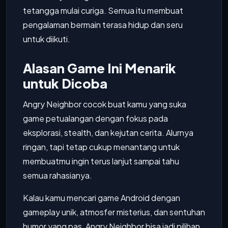
tetangga mulai curiga. Semua itu membuat
pengalaman bermain terasa hidup dan seru
untuk diikuti.
Alasan Game Ini Menarik
untuk Dicoba
Angry Neighbor cocok buat kamu yang suka
game petualangan dengan fokus pada
eksplorasi, stealth, dan kejutan cerita. Alurnya
ringan, tapi tetap cukup menantang untuk
membuatmu ingin terus lanjut sampai tahu
semua rahasianya.
Kalau kamu mencari game Android dengan
gameplay unik, atmosfer misterius, dan sentuhan
humor yang pas, Angry Neighbor bisa jadi pilihan