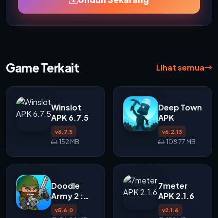
Game Terkait
Lihat semua
Winslot
Deep Town
APK 6.7.5
APK
v6.7.5
v6.2.13
152 MB
108.77 MB
Doodle
7meter
Army 2 :
APK 2.1.6
Mini Militia
v5.6.0
v2.1.6
APK