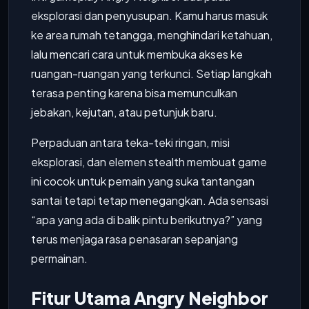
eksplorasi dan penyusupan. Kamu harus masuk
ke area rumah tetangga, menghindari ketahuan,
lalu mencari cara untuk membuka akses ke
ruangan-ruangan yang terkunci. Setiap langkah
terasa penting karena bisa memunculkan
jebakan, kejutan, atau petunjuk baru.
Perpaduan antara teka-teki ringan, misi
eksplorasi, dan elemen stealth membuat game
ini cocok untuk pemain yang suka tantangan
santai tetapi tetap menegangkan. Ada sensasi
“apa yang ada di balik pintu berikutnya?” yang
terus menjaga rasa penasaran sepanjang
permainan.
Fitur Utama Angry Neighbor