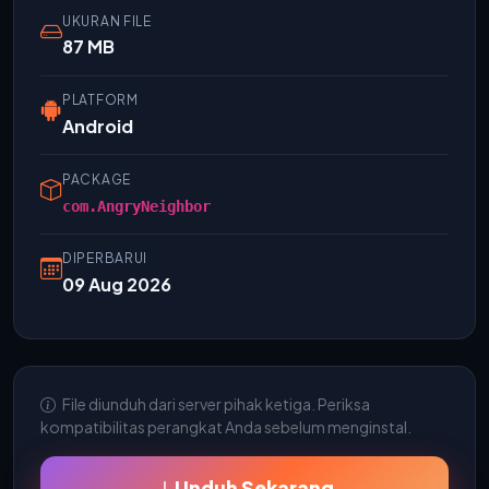
UKURAN FILE
87 MB
PLATFORM
Android
PACKAGE
com.AngryNeighbor
DIPERBARUI
09 Aug 2026
File diunduh dari server pihak ketiga. Periksa
kompatibilitas perangkat Anda sebelum menginstal.
Unduh Sekarang