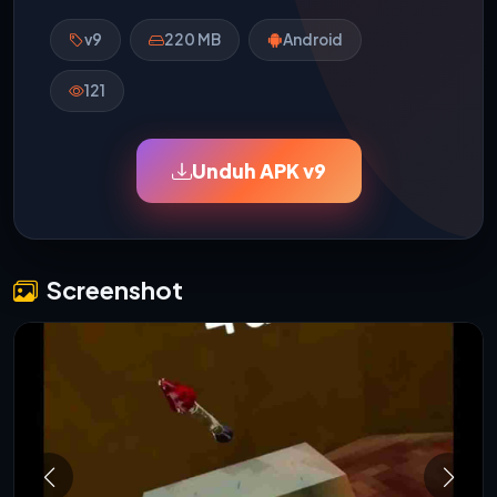
v9
220 MB
Android
121
Unduh APK v9
Screenshot