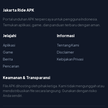
Jakarta Ride APK
Portal unduhan APK terpercaya untuk pengguna Indonesia.
Temukan aplikasi, game, dan panduan terbaru dengan aman.
Jelajahi
Informasi
Aplikasi
Tentang Kami
Game
Disclaimer
Berita
Kebijakan Privasi
Pencarian
Keamanan & Transparansi
File APK dihosting oleh pihak ketiga. Kami tidak mengunggah atau
mendistribusikan file secara langsung. Gunakan dengan risiko
Anda sendiri.