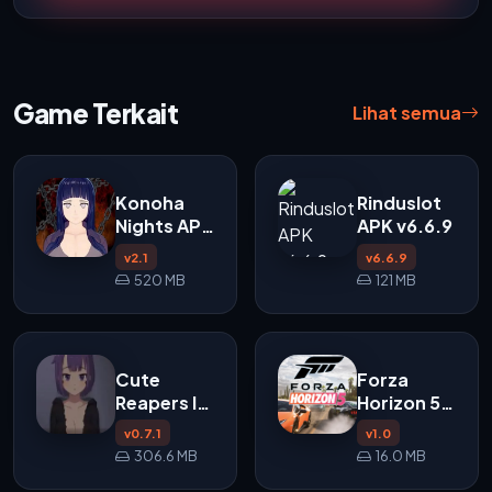
Game Terkait
Lihat semua
Konoha
Rinduslot
Nights APK
APK v6.6.9
v2.1
v2.1
v6.6.9
520 MB
121 MB
Cute
Forza
Reapers In
Horizon 5
My Room
APK
v0.7.1
v1.0
APK
306.6 MB
16.0 MB