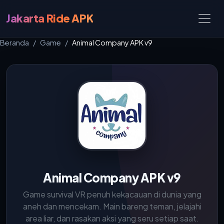
Jakarta Ride APK
Beranda
Game
Animal Company APK v9
Animal Company APK v9
Game survival VR penuh kekacauan di dunia yang
aneh dan mencekam. Main bareng teman, jelajahi
area liar, dan rasakan aksi yang seru setiap saat.