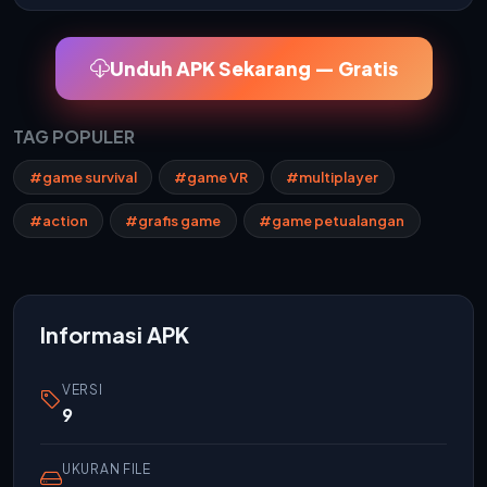
Unduh APK Sekarang — Gratis
TAG POPULER
#game survival
#game VR
#multiplayer
#action
#grafis game
#game petualangan
Informasi APK
VERSI
9
UKURAN FILE