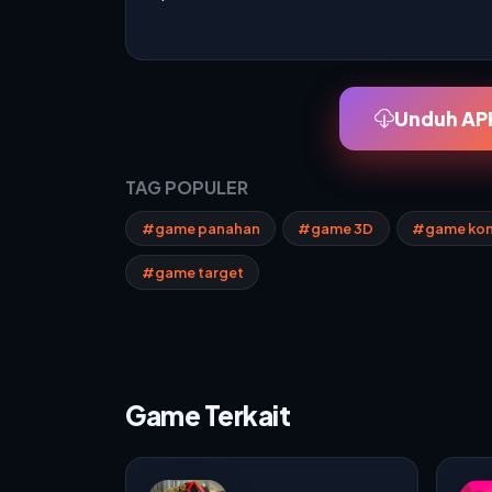
Unduh APK
TAG POPULER
#game panahan
#game 3D
#game kom
#game target
Game Terkait