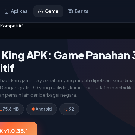
Aplikasi
Game
Berita
 Kompetitif
 King APK: Game Panahan 
tif
hadirkan gameplay panahan yang mudah dipelajari, seru dima
 Dengan grafis 3D yang realistis, kamu bisa berlatih membidik
 pemain lain dari berbagai negara.
75.8 MB
Android
92
 v1.0.35.1