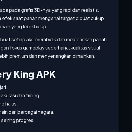
ada pada grafis 3D-nya yang rapi dan realistis.
ga efek saat panah mengenai target dibuat cukup
ain yang lebih hidup.
mbuat setiap aksi membidik dan melepaskan panah
gan fokus gameplay sederhana, kualitas visual
 lebih premium dan menyenangkan dimainkan.
ery King APK
ari.
kurasi dan timing.
ng halus.
in dari berbagai negara.
 seiring progres.