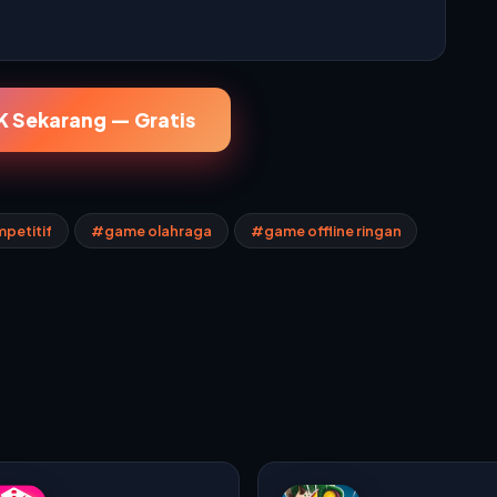
 Sekarang — Gratis
petitif
#game olahraga
#game offline ringan