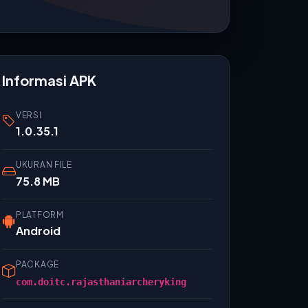
Informasi APK
VERSI
1.0.35.1
UKURAN FILE
75.8 MB
PLATFORM
Android
PACKAGE
com.doitc.rajasthaniarcheryking