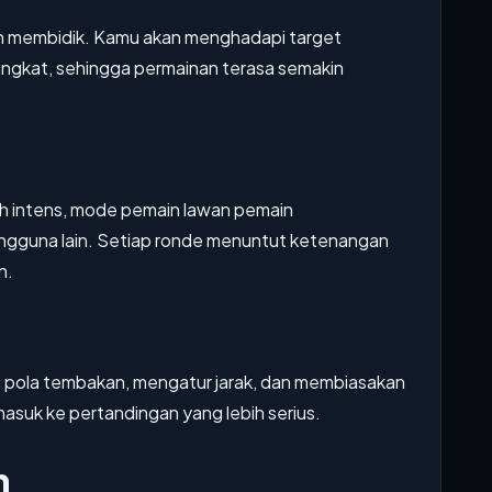
n membidik. Kamu akan menghadapi target
ingkat, sehingga permainan terasa semakin
bih intens, mode pemain lawan pemain
gguna lain. Setiap ronde menuntut ketenangan
n.
pola tembakan, mengatur jarak, dan membiasakan
asuk ke pertandingan yang lebih serius.
n