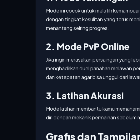
Mode ini cocok untuk melatih kemampua
dengan tingkat kesulitan yang terus men
menantang seiring progres.
2. Mode PvP Online
Jika ingin merasakan persaingan yang le
menghadirkan duel panahan melawan pen
dan ketepatan agar bisa unggul dari lawa
3. Latihan Akurasi
Mode latihan membantu kamu memahami 
diri dengan mekanik permainan sebelum m
Grafis dan Tampila