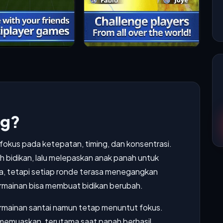
ng?
okus pada ketepatan, timing, dan konsentrasi.
h bidikan, lalu melepaskan anak panah untuk
, tetapi setiap ronde terasa menegangkan
 permainan bisa membuat bidikan berubah.
rmainan santai namun tetap menuntut fokus.
memuaskan, terutama saat panah berhasil