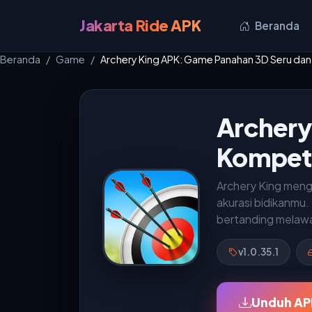
Jakarta Ride APK
Beranda
Beranda
Game
Archery King APK: Game Panahan 3D Seru dan
Archery
Kompeti
Archery King meng
akurasi bidikanmu.
bertanding melawan
v1.0.35.1
Unduh APK