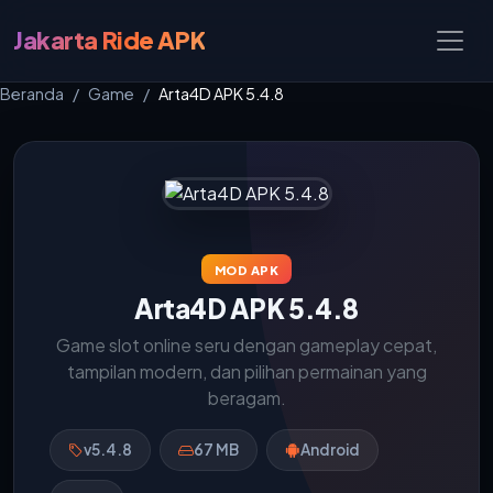
Jakarta Ride APK
Beranda
Game
Arta4D APK 5.4.8
MOD APK
Arta4D APK 5.4.8
Game slot online seru dengan gameplay cepat,
tampilan modern, dan pilihan permainan yang
beragam.
v5.4.8
67 MB
Android