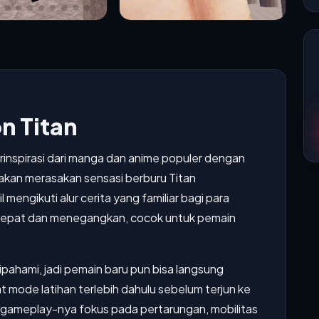
n Titan
rinspirasi dari manga dan anime populer dengan
 akan merasakan sensasi berburu Titan
ngikuti alur cerita yang familiar bagi para
cepat dan menegangkan, cocok untuk pemain
pahami, jadi pemain baru pun bisa langsung
t mode latihan terlebih dahulu sebelum terjun ke
 gameplay-nya fokus pada pertarungan, mobilitas