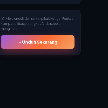
File diunduh dari server pihak ketiga. Periksa
kompatibilitas perangkat Anda sebelum
menginstal.
Unduh Sekarang