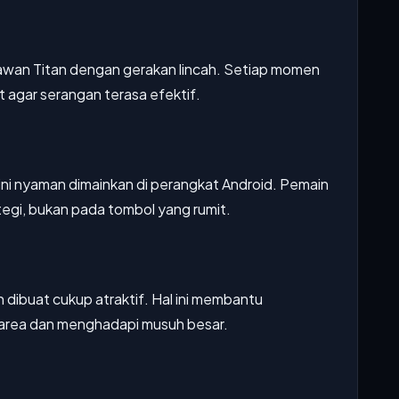
awan Titan dengan gerakan lincah. Setiap momen
 agar serangan terasa efektif.
i nyaman dimainkan di perangkat Android. Pemain
ategi, bukan pada tombol yang rumit.
dibuat cukup atraktif. Hal ini membantu
 area dan menghadapi musuh besar.