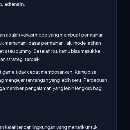
 adrenalin.
itan adalah variasi mode yang membuat permainan
tuk memahami dasar permainan, lalu mode latihan
 atau dummy. Setelah itu, kamu bisa masuk ke
 strategi terbaik.
 game tidak cepat membosankan. Kamu bisa
sung mengejar tantangan yang lebih seru. Perpaduan
uga memberi pengalaman yang lebih lengkap bagi
an karakter dan lingkungan yang menarik untuk