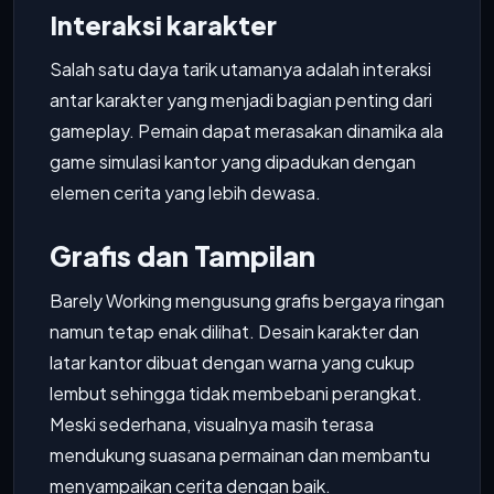
Interaksi karakter
Salah satu daya tarik utamanya adalah interaksi
antar karakter yang menjadi bagian penting dari
gameplay. Pemain dapat merasakan dinamika ala
game simulasi kantor yang dipadukan dengan
elemen cerita yang lebih dewasa.
Grafis dan Tampilan
Barely Working mengusung grafis bergaya ringan
namun tetap enak dilihat. Desain karakter dan
latar kantor dibuat dengan warna yang cukup
lembut sehingga tidak membebani perangkat.
Meski sederhana, visualnya masih terasa
mendukung suasana permainan dan membantu
menyampaikan cerita dengan baik.