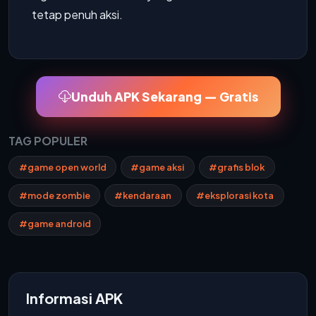
tetap penuh aksi.
Unduh APK Sekarang — Gratis
TAG POPULER
#game open world
#game aksi
#grafis blok
#mode zombie
#kendaraan
#eksplorasi kota
#game android
Informasi APK