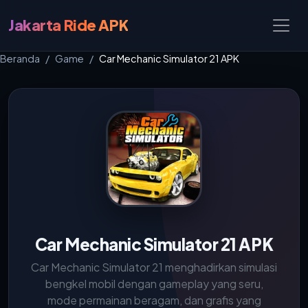
Jakarta Ride APK
Beranda
Game
Car Mechanic Simulator 21 APK
Car Mechanic Simulator 21 APK
Car Mechanic Simulator 21 menghadirkan simulasi
bengkel mobil dengan gameplay yang seru,
mode permainan beragam, dan grafis yang