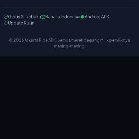
Gratis & Terbuka
Bahasa Indonesia
Android APK
Update Rutin
© 2026 Jakarta Ride APK. Semua merek dagang milik pemiliknya
masing-masing.