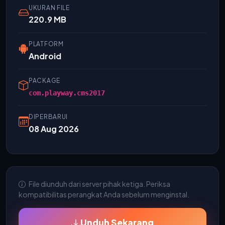
UKURAN FILE
220.9 MB
PLATFORM
Android
PACKAGE
com.playway.cms2017
DIPERBARUI
08 Aug 2026
File diunduh dari server pihak ketiga. Periksa
kompatibilitas perangkat Anda sebelum menginstal.
Unduh Sekarang