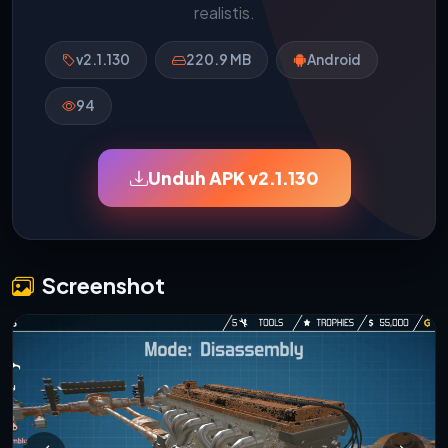
realistis.
v2.1.130
220.9 MB
Android
94
Unduh APK v2.1.130
Screenshot