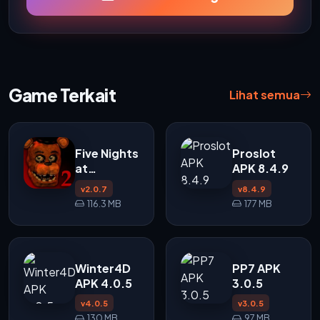
Game Terkait
Lihat semua
Five Nights
Proslot
at
APK 8.4.9
Freddy's 2
v2.0.7
v8.4.9
APK
116.3 MB
177 MB
Winter4D
PP7 APK
APK 4.0.5
3.0.5
v4.0.5
v3.0.5
130 MB
97 MB