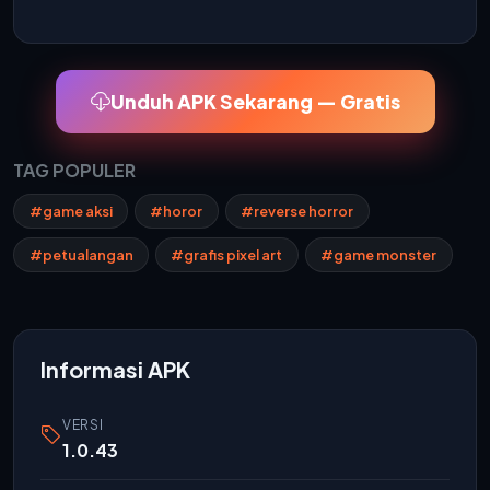
Unduh APK Sekarang — Gratis
TAG POPULER
#game aksi
#horor
#reverse horror
#petualangan
#grafis pixel art
#game monster
Informasi APK
VERSI
1.0.43