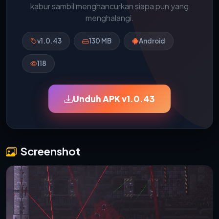
kabur sambil menghancurkan siapa pun yang
menghalangi.
v1.0.43
130 MB
Android
118
Unduh APK v1.0.43
Screenshot