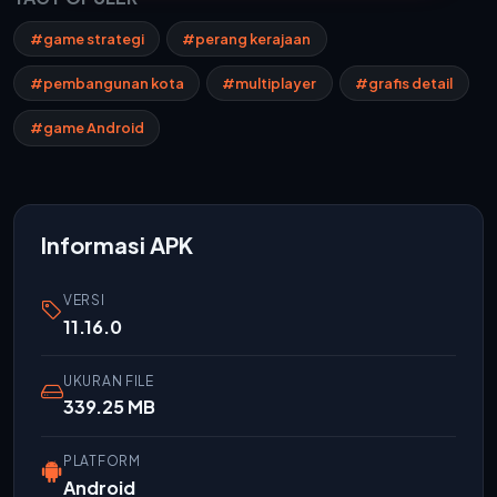
#game strategi
#perang kerajaan
#pembangunan kota
#multiplayer
#grafis detail
#game Android
Informasi APK
VERSI
11.16.0
UKURAN FILE
339.25 MB
PLATFORM
Android