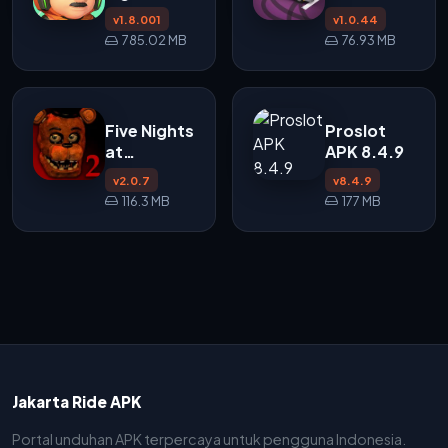
APK
v1.8.001
v1.0.44
785.02 MB
76.93 MB
Five Nights
Proslot
at
APK 8.4.9
Freddy's 2
v2.0.7
v8.4.9
APK
116.3 MB
177 MB
Jakarta Ride APK
Portal unduhan APK terpercaya untuk pengguna Indonesia.