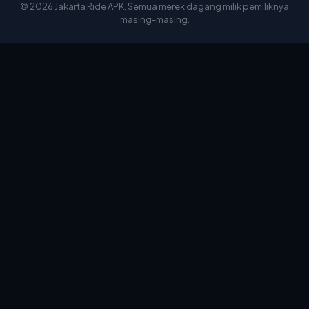
© 2026 Jakarta Ride APK. Semua merek dagang milik pemiliknya
masing-masing.