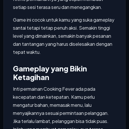
setiap sesi terasa seru dan menegangkan.
Game ini cocok untuk kamu yang suka gameplay
santai tetapi tetap penuh aksi. Semakin tinggi
level yang dimainkan, semakin banyak pesanan
dan tantangan yang harus diselesaikan dengan
tepat waktu.
Gameplay yang Bikin
Ketagihan
Inti permainan Cooking Fever ada pada
kecepatan dan ketepatan. Kamu perlu
mengatur bahan, memasak menu, lalu
menyajikannya sesuai permintaan pelanggan.
Jika terlalu lambat, pelanggan bisa tidak puas.