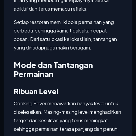
Inilah yang membuat gameplay-nya terasa
adiktif dan terus memacu refleks.
Setiap restoran memiliki pola permainan yang
berbeda, sehingga kamu tidak akan cepat
bosan. Dari satu lokasi ke lokasi lain, tantangan
yang dihadapi juga makin beragam.
Mode dan Tantangan
Permainan
Ribuan Level
Cooking Fever menawarkan banyak level untuk
diselesaikan. Masing-masing level menghadirkan
target dan kesulitan yang terus meningkat,
sehingga permainan terasa panjang dan penuh