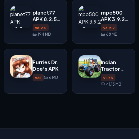
planet77
mpo500
APK 8.2.5:
APK 3.9.2 -
Slot Online
Game Slot
v8.2.5
v3.9.2
Seru
Seru
194 MB
68 MB
dengan
dengan
Gameplay
Gameplay
Cepat
Cepat
Furries Dr.
Indian
Doe's APK
Tractor
Pro
6 MB
v22
v1.78
Simulation
41.13 MB
APK