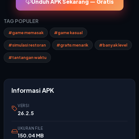
Unduh APK Sekarang — Gratis
TAG POPULER
#game memasak
#game kasual
#simulasi restoran
#grafis menarik
#banyak level
#tantangan waktu
Informasi APK
VERSI
26.2.5
UKURAN FILE
150.04 MB