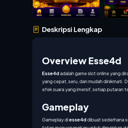
Deskripsi Lengkap
Overview Esse4d
Esse4d
adalah game slot online yang d
yang cepat, seru, dan mudah dinikmati. 
efek suara yang imersif, setiap putaran 
Gameplay
Gameplay di
esse4d
dibuat sederhana s
tetap menyenangkan untuk dimainkan dal