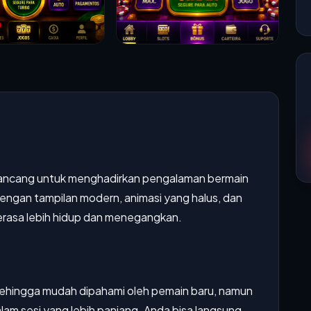
irancang untuk menghadirkan pengalaman bermain
Dengan tampilan modern, animasi yang halus, dan
terasa lebih hidup dan menegangkan.
ehingga mudah dipahami oleh pemain baru, namun
am sesi yang lebih panjang. Anda bisa langsung