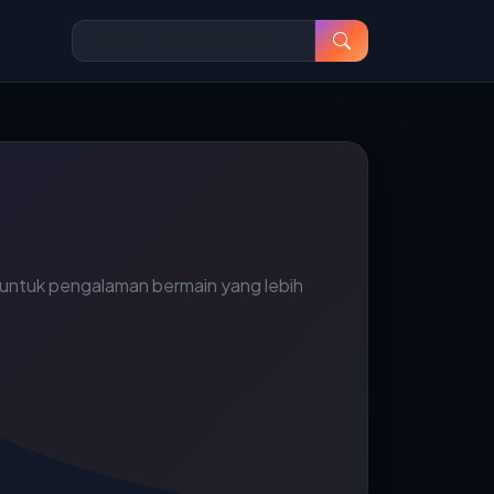
 untuk pengalaman bermain yang lebih