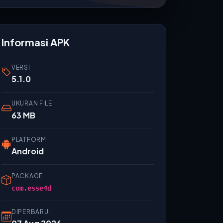
Informasi APK
VERSI
5.1.0
UKURAN FILE
63 MB
PLATFORM
Android
PACKAGE
com.esse4d
DIPERBARUI