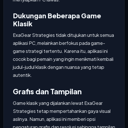
Dukungan Beberapa Game
Klasik
ExaGear Strategies tidak ditujukan untuk semua
aplikasi PC, melainkan berfokus pada game-
game strategi tertentu. Karena itu, aplikasi ini
cocok bagi pemain yang ingin menikmati kembali
judul-judul klasik dengan nuansa yang tetap
autentik.
Grafis dan Tampilan
Game klasik yang dijalankan lewat ExaGear
Strategies tetap mempertahankan gaya visual
aslinya. Namun, aplikasi ini memberi opsi
pengaturan grafis dan resolusi sehingga tampilan