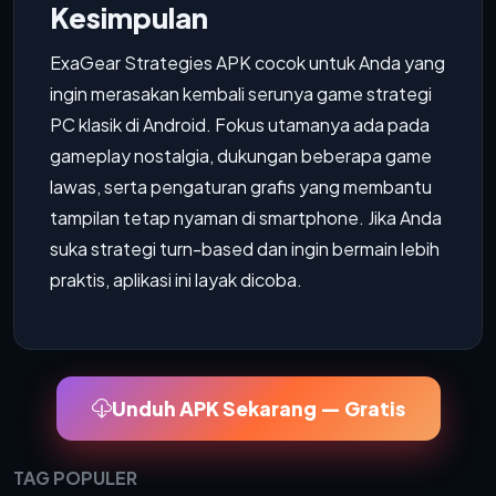
Kesimpulan
ExaGear Strategies APK cocok untuk Anda yang
ingin merasakan kembali serunya game strategi
PC klasik di Android. Fokus utamanya ada pada
gameplay nostalgia, dukungan beberapa game
lawas, serta pengaturan grafis yang membantu
tampilan tetap nyaman di smartphone. Jika Anda
suka strategi turn-based dan ingin bermain lebih
praktis, aplikasi ini layak dicoba.
Unduh APK Sekarang — Gratis
TAG POPULER