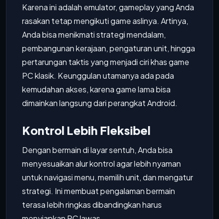
Karena ini adalah emulator, gameplay yang Anda
rasakan tetap mengikuti game aslinya. Artinya,
Anda bisa menikmati strategi mendalam,
pembangunan kerajaan, pengaturan unit, hingga
pertarungan taktis yang menjadi ciri khas game
PC klasik. Keunggulan utamanya ada pada
kemudahan akses, karena game lama bisa
dimainkan langsung dari perangkat Android.
Kontrol Lebih Fleksibel
Dengan bermain di layar sentuh, Anda bisa
menyesuaikan alur kontrol agar lebih nyaman
untuk navigasi menu, memilih unit, dan mengatur
strategi. Ini membuat pengalaman bermain
terasa lebih ringkas dibandingkan harus
menyiapkan PC lawas.