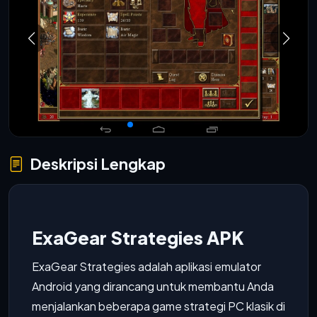
Deskripsi Lengkap
ExaGear Strategies APK
ExaGear Strategies adalah aplikasi emulator
Android yang dirancang untuk membantu Anda
menjalankan beberapa game strategi PC klasik di