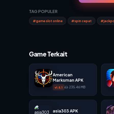
TAG POPULER
#game slot online
#spin cepat
#jackpo
Game Terkait
American
Marksman APK
235.46 MB
v1.5.1
asia303 APK