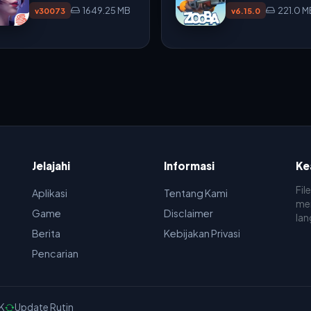
1649.25 MB
221.0 M
v30073
v6.15.0
Jelajahi
Informasi
Ke
Fil
Aplikasi
Tentang Kami
men
Game
Disclaimer
lan
Berita
Kebijakan Privasi
Pencarian
K
Update Rutin