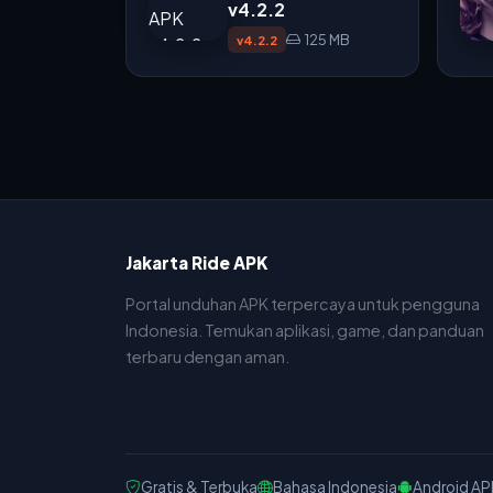
v4.2.2
125 MB
v4.2.2
Jakarta Ride APK
Portal unduhan APK terpercaya untuk pengguna
Indonesia. Temukan aplikasi, game, dan panduan
terbaru dengan aman.
Gratis & Terbuka
Bahasa Indonesia
Android AP