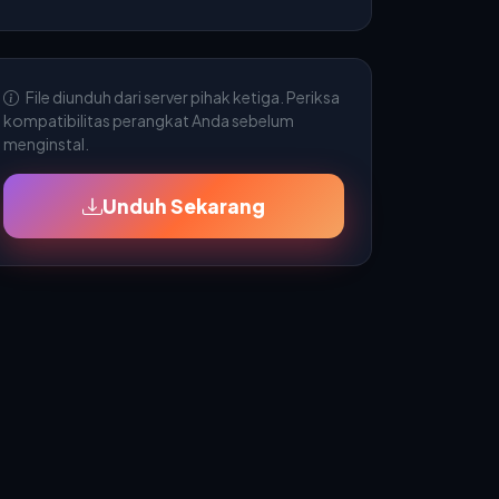
File diunduh dari server pihak ketiga. Periksa
kompatibilitas perangkat Anda sebelum
menginstal.
Unduh Sekarang