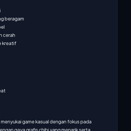
i
ang beragam
el
an cerah
 kreatif
eat
 menyukai game kasual dengan fokus pada
 Dengan gaya grafis chibi yang menarik serta