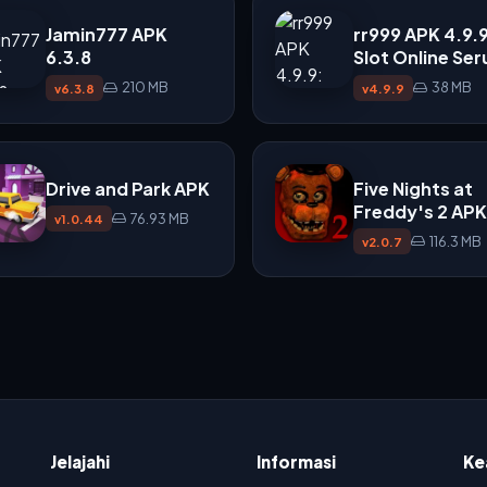
Jamin777 APK
rr999 APK 4.9.9
6.3.8
Slot Online Ser
dengan Animas
210 MB
38 MB
v6.3.8
v4.9.9
Halus
Drive and Park APK
Five Nights at
Freddy's 2 APK
76.93 MB
v1.0.44
116.3 MB
v2.0.7
Jelajahi
Informasi
Ke