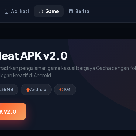
Aplikasi
Game
Berita
eat APK v2.0
dirkan pengalaman game kasual bergaya Gacha dengan foku
gan kreatif di Android.
.35 MB
Android
106
K v2.0