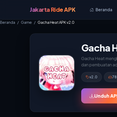
Jakarta Ride APK
Beranda
Beranda
Game
Gacha Heat APK v2.0
Gacha H
Gacha Heat mengha
dan pembuatan ade
v2.0
78
Unduh AP