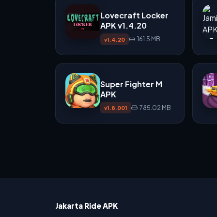
Lovecraft Locker
APK v1.4.20
161.5 MB
v1.4.20
Super Fighter M
APK
785.02 MB
v1.8.001
Jakarta Ride APK