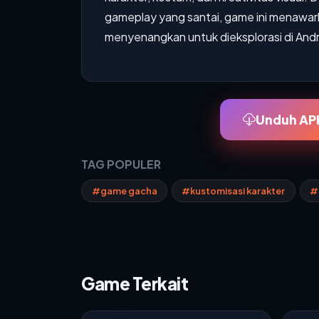
gameplay yang santai, game ini menawa
menyenangkan untuk dieksplorasi di Andr
Unduh APK
TAG POPULER
#game gacha
#kustomisasi karakter
#
Game Terkait