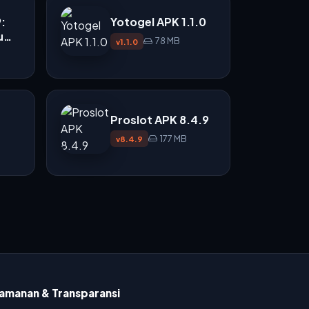
:
Yotogel APK 1.1.0
u
78 MB
v1.1.0
i
Proslot APK 8.4.9
177 MB
v8.4.9
amanan & Transparansi