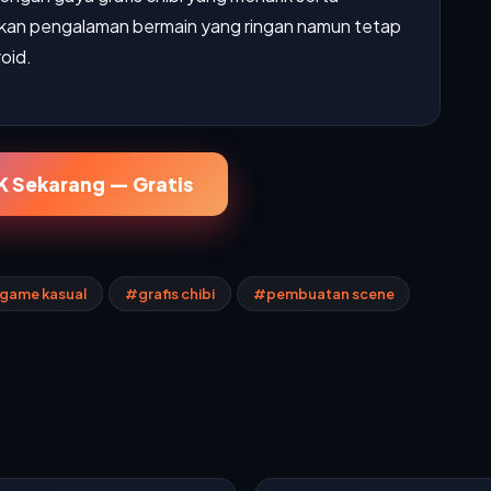
rkan pengalaman bermain yang ringan namun tetap
oid.
 Sekarang — Gratis
game kasual
#grafis chibi
#pembuatan scene