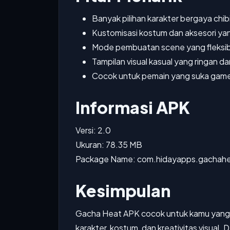
Banyak pilihan karakter bergaya chib
Kustomisasi kostum dan aksesori y
Mode pembuatan scene yang fleksib
Tampilan visual kasual yang ringan d
Cocok untuk pemain yang suka game
Informasi APK
Versi: 2.0
Ukuran: 78.35 MB
Package Name: com.hidayapps.gachah
Kesimpulan
Gacha Heat APK cocok untuk kamu yang
karakter, kostum, dan kreativitas visual.