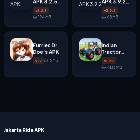
APK 8.2.5:
APK 3.9.2 -
Slot Online
Game Slot
v8.2.5
v3.9.2
Seru
Seru
194 MB
68 MB
dengan
dengan
Gameplay
Gameplay
Cepat
Cepat
Furries Dr.
Indian
Doe's APK
Tractor
Pro
6 MB
v22
v1.78
Simulation
41.13 MB
APK
Jakarta Ride APK