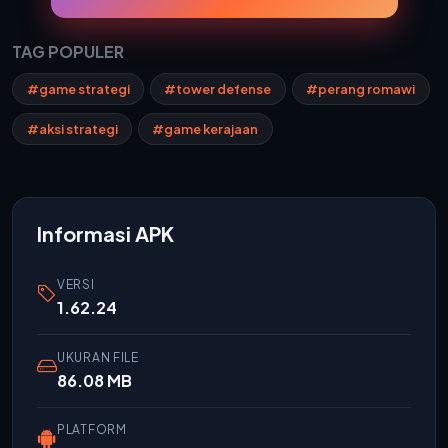
TAG POPULER
#game strategi
#tower defense
#perang romawi
#aksi strategi
#game kerajaan
Informasi APK
VERSI
1.62.24
UKURAN FILE
86.08 MB
PLATFORM