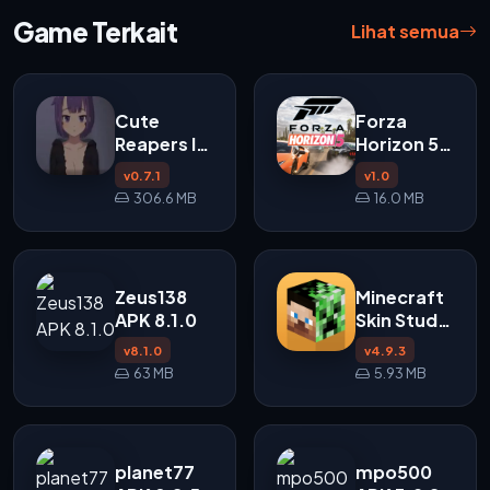
Game Terkait
Lihat semua
Cute
Forza
Reapers In
Horizon 5
My Room
APK
v0.7.1
v1.0
APK
306.6 MB
16.0 MB
Zeus138
Minecraft
APK 8.1.0
Skin Studio
APK
v8.1.0
v4.9.3
63 MB
5.93 MB
planet77
mpo500