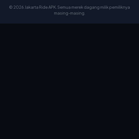
© 2026 Jakarta Ride APK. Semua merek dagang milik pemiliknya
masing-masing.