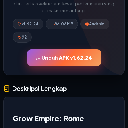
dan perluas kekuasaan lewat pertempuran yang
semakin menantang.
v1.62.24
86.08 MB
Android
92
Unduh APK v1.62.24
Deskripsi Lengkap
Grow Empire: Rome