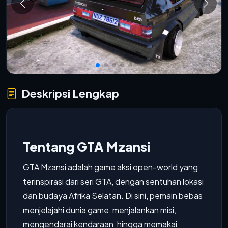
Deskripsi Lengkap
Tentang GTA Mzansi
GTA Mzansi adalah game aksi open-world yang
terinspirasi dari seri GTA, dengan sentuhan lokasi
dan budaya Afrika Selatan. Di sini, pemain bebas
menjelajahi dunia game, menjalankan misi,
mengendarai kendaraan, hingga memakai