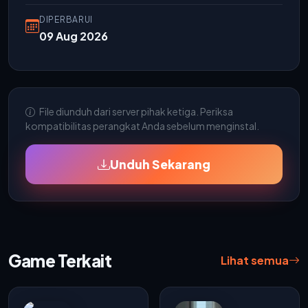
DIPERBARUI
09 Aug 2026
File diunduh dari server pihak ketiga. Periksa
kompatibilitas perangkat Anda sebelum menginstal.
Unduh Sekarang
Game Terkait
Lihat semua