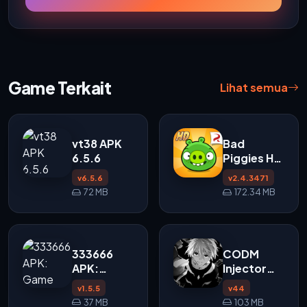
Game Terkait
Lihat semua
vt38 APK
Bad
6.5.6
Piggies HD
APK
v6.5.6
v2.4.3471
72 MB
172.34 MB
333666
CODM
APK:
Injector
Game Slot
APK
v1.5.5
v44
Seru
37 MB
103 MB