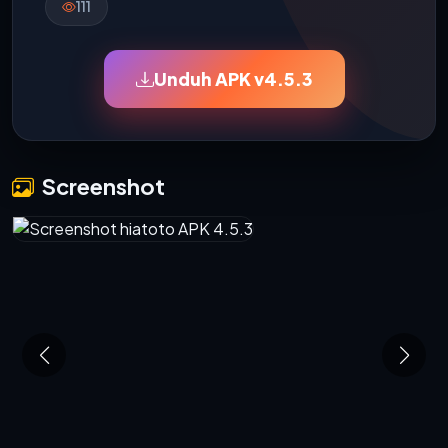
111
Unduh APK v4.5.3
Screenshot