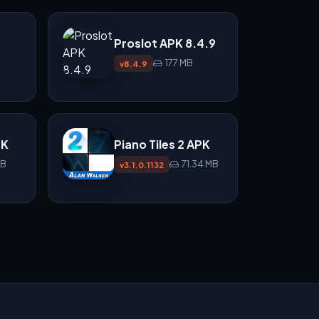
Proslot APK 8.4.9
177 MB
v8.4.9
PK
Piano Tiles 2 APK
MB
71.34 MB
v3.1.0.1132