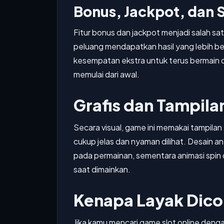
Bonus, Jackpot, dan S
Fitur bonus dan jackpot menjadi salah s
peluang mendapatkan hasil yang lebih bes
kesempatan ekstra untuk terus bermain 
memulai dari awal.
Grafis dan Tampila
Secara visual, game ini memakai tampila
cukup jelas dan nyaman dilihat. Desain
pada permainan, sementara animasi spin
saat dimainkan.
Kenapa Layak Dic
Jika kamu mencari game slot online den