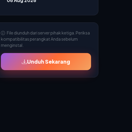
06 Aug 2026
File diunduh dari server pihak ketiga. Periksa
kompatibilitas perangkat Anda sebelum
menginstal.
Unduh Sekarang