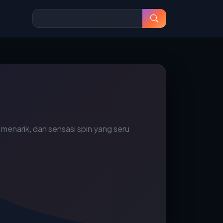
menarik, dan sensasi spin yang seru