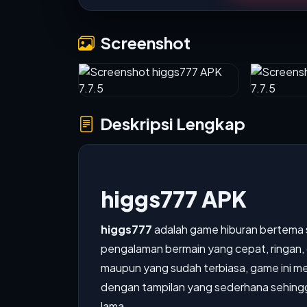
Screenshot
Deskripsi Lengkap
higgs777 APK
higgs777
adalah game hiburan bertema s
pengalaman bermain yang cepat, ringan,
maupun yang sudah terbiasa, game ini
dengan tampilan yang sederhana sehing
lama.