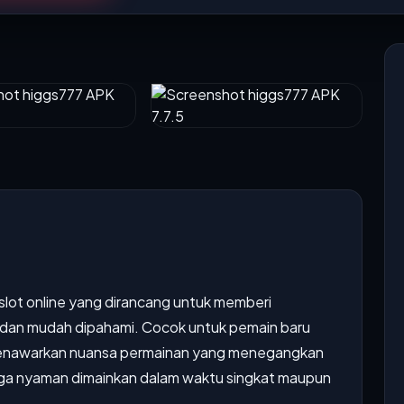
lot online yang dirancang untuk memberi
 dan mudah dipahami. Cocok untuk pemain baru
 menawarkan nuansa permainan yang menegangkan
ga nyaman dimainkan dalam waktu singkat maupun