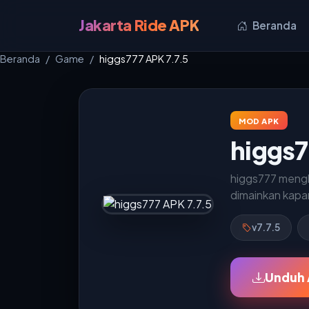
Jakarta Ride APK
Beranda
Beranda
Game
higgs777 APK 7.7.5
MOD APK
higgs7
higgs777 mengha
dimainkan kapan
v7.7.5
Unduh 