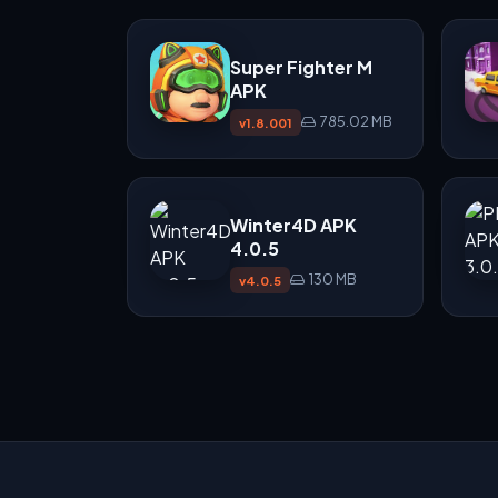
Super Fighter M
APK
785.02 MB
v1.8.001
Winter4D APK
4.0.5
130 MB
v4.0.5