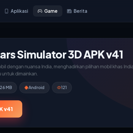
Aplikasi
Game
Berita
Cars Simulator 3D APK v41
il dengan nuansa India, menghadirkan pilihan mobil khas India,
u untuk dimainkan.
.26 MB
Android
121
K v41