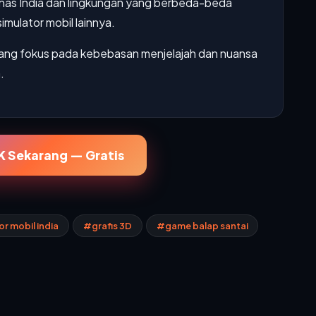
has India dan lingkungan yang berbeda-beda
imulator mobil lainnya.
 yang fokus pada kebebasan menjelajah dan nuansa
.
 Sekarang — Gratis
r mobil india
#grafis 3D
#game balap santai