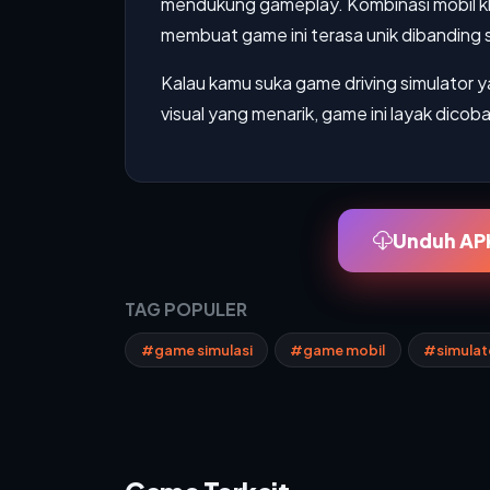
mendukung gameplay. Kombinasi mobil k
membuat game ini terasa unik dibanding s
Kalau kamu suka game driving simulator
visual yang menarik, game ini layak dicoba
Unduh APK
TAG POPULER
#game simulasi
#game mobil
#simulato