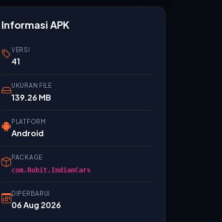
Informasi APK
VERSI
41
UKURAN FILE
139.26 MB
PLATFORM
Android
PACKAGE
com.Rohit.IndianCars
DIPERBARUI
06 Aug 2026