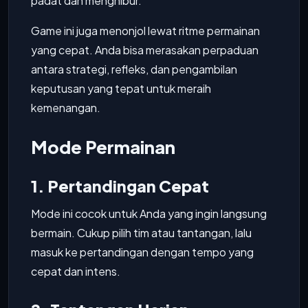
padat dan menghibur.
Game ini juga menonjol lewat ritme permainan
yang cepat. Anda bisa merasakan perpaduan
antara strategi, refleks, dan pengambilan
keputusan yang tepat untuk meraih
kemenangan.
Mode Permainan
1. Pertandingan Cepat
Mode ini cocok untuk Anda yang ingin langsung
bermain. Cukup pilih tim atau tantangan, lalu
masuk ke pertandingan dengan tempo yang
cepat dan intens.