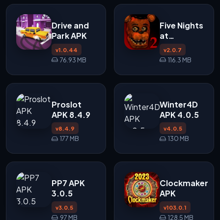
Drive and
Five Nights
Park APK
at
Freddy's 2
v1.0.44
v2.0.7
APK
76.93 MB
116.3 MB
Proslot
Winter4D
APK 8.4.9
APK 4.0.5
v8.4.9
v4.0.5
177 MB
130 MB
PP7 APK
Clockmaker
3.0.5
APK
v3.0.5
v103.0.1
97 MB
128.5 MB