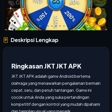
Deskripsi Lengkap
Ringkasan JKT JKT APK
JKT JKT APK adalah game Android bertema
olahraga yang menawarkan pengalaman bermain
cepat, seru, dan penuh tantangan. Game ini
cocok untuk Anda yang suka pertandingan
kompetitif dengan kontrol yang mudah dipahami
dan tampilan visual yang menarik.