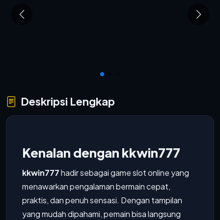
Deskripsi Lengkap
Kenalan dengan kkwin777
kkwin777
hadir sebagai game slot online yang
menawarkan pengalaman bermain cepat,
praktis, dan penuh sensasi. Dengan tampilan
yang mudah dipahami, pemain bisa langsung