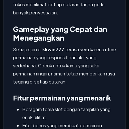
fokus menikmati setiap putaran tanpa perlu
banyak penyesuaian.
Gameplay yang Cepat dan
Menegangkan
Setiap spin di
kkwin777
terasa seru karena ritme
permainan yang responsif dan alur yang
sederhana. Cocok untuk kamu yang suka
permainan ringan, namun tetap memberikan rasa
tegang di setiap putaran.
Fitur permainan yang menarik
Beragam tema slot dengan tampilan yang
enak dilihat.
Fitur bonus yang membuat permainan