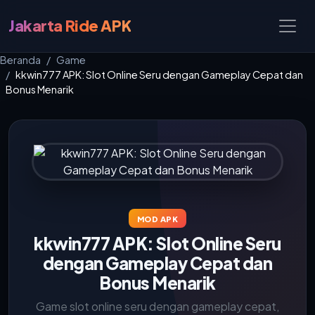
Jakarta Ride APK
Beranda
Game
kkwin777 APK: Slot Online Seru dengan Gameplay Cepat dan
Bonus Menarik
MOD APK
kkwin777 APK: Slot Online Seru
dengan Gameplay Cepat dan
Bonus Menarik
Game slot online seru dengan gameplay cepat,