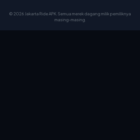
© 2026 Jakarta Ride APK. Semua merek dagang milik pemiliknya
masing-masing.