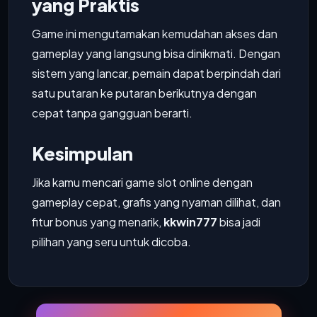
yang Praktis
Game ini mengutamakan kemudahan akses dan
gameplay yang langsung bisa dinikmati. Dengan
sistem yang lancar, pemain dapat berpindah dari
satu putaran ke putaran berikutnya dengan
cepat tanpa gangguan berarti.
Kesimpulan
Jika kamu mencari game slot online dengan
gameplay cepat, grafis yang nyaman dilihat, dan
fitur bonus yang menarik,
kkwin777
bisa jadi
pilihan yang seru untuk dicoba.