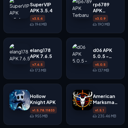
SuperVIP
rp6789
APK 3.5.4
APK
Terbaru
v3.5.4
v3.0.9
3.0.9
194 MB
190 MB
elang178
d06 APK
APK 7.6.5
5.0.5 -
Game Slot
v7.6.5
v5.0.5
Seru
173 MB
137 MB
dengan
Bonus
Menarik
Hollow
American
Knight APK
Marksman
APK
v1.5.78.11833
v1.5.1
955 MB
235.46 MB