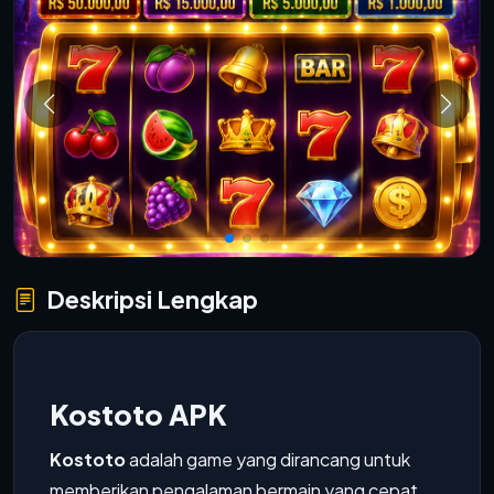
Deskripsi Lengkap
Kostoto APK
Kostoto
adalah game yang dirancang untuk
memberikan pengalaman bermain yang cepat,