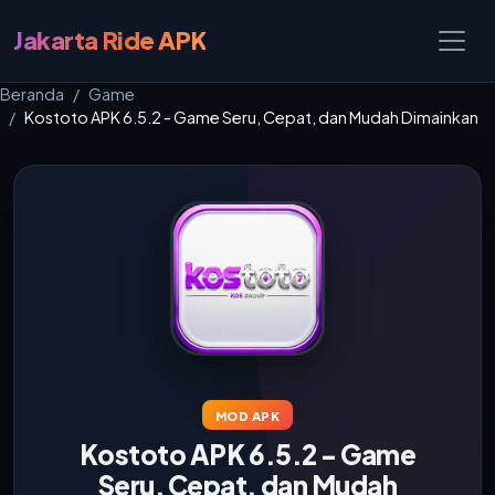
Jakarta Ride APK
Beranda
Game
Kostoto APK 6.5.2 - Game Seru, Cepat, dan Mudah Dimainkan
MOD APK
Kostoto APK 6.5.2 - Game
Seru, Cepat, dan Mudah