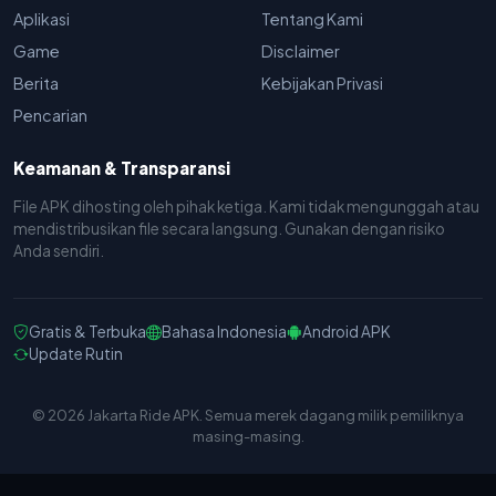
Aplikasi
Tentang Kami
Game
Disclaimer
Berita
Kebijakan Privasi
Pencarian
Keamanan & Transparansi
File APK dihosting oleh pihak ketiga. Kami tidak mengunggah atau
mendistribusikan file secara langsung. Gunakan dengan risiko
Anda sendiri.
Gratis & Terbuka
Bahasa Indonesia
Android APK
Update Rutin
© 2026 Jakarta Ride APK. Semua merek dagang milik pemiliknya
masing-masing.