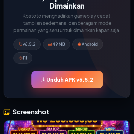
Dimainkan
Kostoto menghadirkan gameplay cepat,
tampilan sederhana, dan beragam mode
permainan yang seru untuk dimainkan kapan saja.
v6.5.2
49 MB
Android
111
Unduh APK v6.5.2
Screenshot