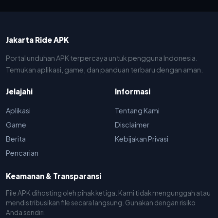
Jakarta Ride APK
Portal unduhan APK terpercaya untuk pengguna Indonesia.
Temukan aplikasi, game, dan panduan terbaru dengan aman.
Jelajahi
Informasi
Aplikasi
Tentang Kami
Game
Disclaimer
Berita
Kebijakan Privasi
Pencarian
Keamanan & Transparansi
File APK dihosting oleh pihak ketiga. Kami tidak mengunggah atau
mendistribusikan file secara langsung. Gunakan dengan risiko
Anda sendiri.