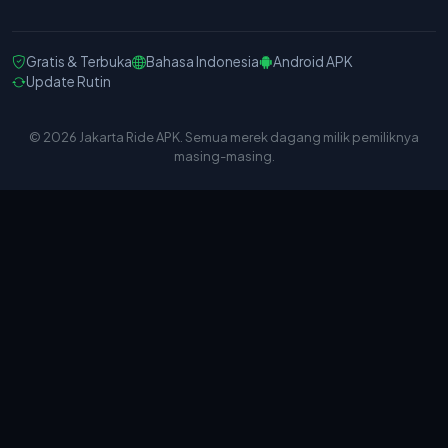
Gratis & Terbuka
Bahasa Indonesia
Android APK
Update Rutin
© 2026 Jakarta Ride APK. Semua merek dagang milik pemiliknya
masing-masing.