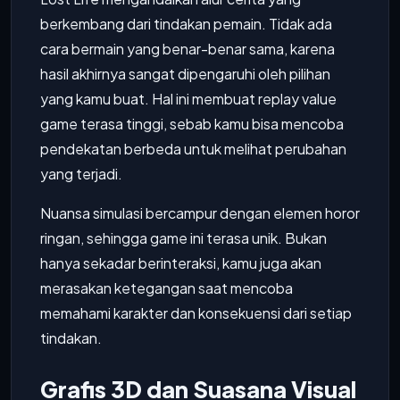
berkembang dari tindakan pemain. Tidak ada
cara bermain yang benar-benar sama, karena
hasil akhirnya sangat dipengaruhi oleh pilihan
yang kamu buat. Hal ini membuat replay value
game terasa tinggi, sebab kamu bisa mencoba
pendekatan berbeda untuk melihat perubahan
yang terjadi.
Nuansa simulasi bercampur dengan elemen horor
ringan, sehingga game ini terasa unik. Bukan
hanya sekadar berinteraksi, kamu juga akan
merasakan ketegangan saat mencoba
memahami karakter dan konsekuensi dari setiap
tindakan.
Grafis 3D dan Suasana Visual