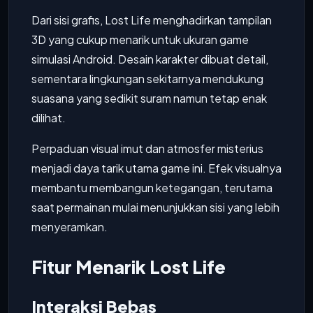
Dari sisi grafis, Lost Life menghadirkan tampilan
3D yang cukup menarik untuk ukuran game
simulasi Android. Desain karakter dibuat detail,
sementara lingkungan sekitarnya mendukung
suasana yang sedikit suram namun tetap enak
dilihat.
Perpaduan visual imut dan atmosfer misterius
menjadi daya tarik utama game ini. Efek visualnya
membantu membangun ketegangan, terutama
saat permainan mulai menunjukkan sisi yang lebih
menyeramkan.
Fitur Menarik Lost Life
Interaksi Bebas